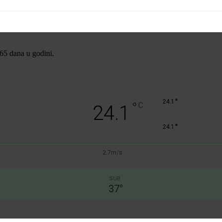
365 dana u godini.
°
24.1
°
C
24.1
°
24.1
2.7m/s
SUB
37
°