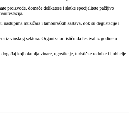
te proizvode, domaće delikatese i slatke specijalitete pažljivo
anifestacija.
su u nastupima muzičara i tamburaških sastava, dok su degustacije i
iz vinskog sektora. Organizatori ističu da festival iz godine u
ađaj koji okuplja vinare, ugostitelje, turističke radnike i ljubitelje