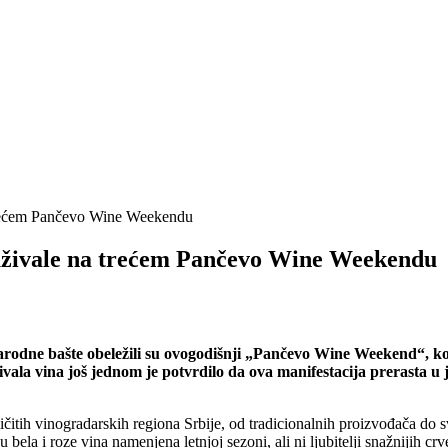
 trećem Pančevo Wine Weekendu
 uživale na trećem Pančevo Wine Weekendu
rodne bašte obeležili su ovogodišnji „Pančevo Wine Weekend“, koji
ivala vina još jednom je potvrdilo da ova manifestacija prerasta 
zličitih vinogradarskih regiona Srbije, od tradicionalnih proizvođača do s
ela i roze vina namenjena letnjoj sezoni, ali ni ljubitelji snažnijih crv