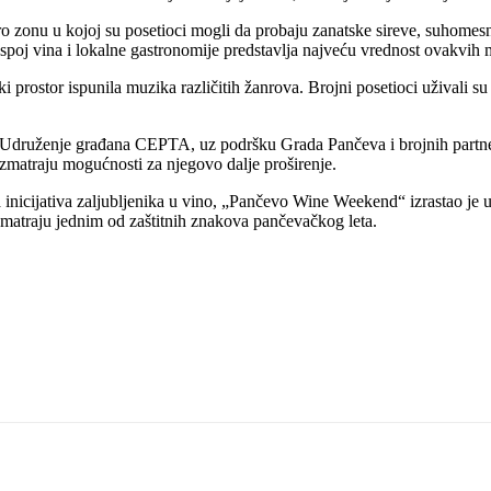
o zonu u kojoj su posetioci mogli da probaju zanatske sireve, suhomesna
poj vina i lokalne gastronomije predstavlja najveću vrednost ovakvih m
ski prostor ispunila muzika različitih žanrova. Brojni posetioci uživali 
 Udruženje građana CEPTA, uz podršku Grada Pančeva i brojnih partnera 
razmatraju mogućnosti za njegovo dalje proširenje.
icijativa zaljubljenika u vino, „Pančevo Wine Weekend“ izrastao je u dog
smatraju jednim od zaštitnih znakova pančevačkog leta.