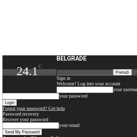
BELGRADE
C
24.1
Sign in
Welcome! Log into your account
your usern
your password
Forgot your password? Get help
Password recovery
Recover your password
your email