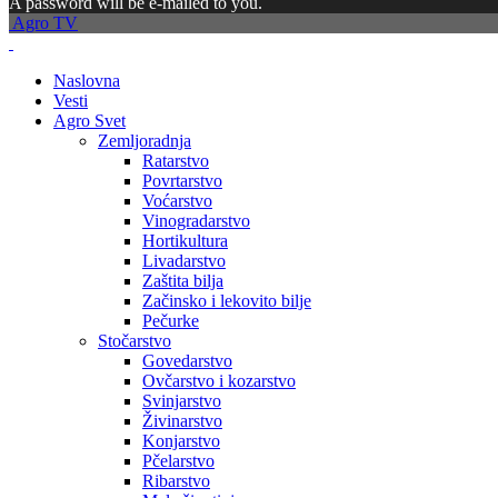
A password will be e-mailed to you.
Agro TV
Naslovna
Vesti
Agro Svet
Zemljoradnja
Ratarstvo
Povrtarstvo
Voćarstvo
Vinogradarstvo
Hortikultura
Livadarstvo
Zaštita bilja
Začinsko i lekovito bilje
Pečurke
Stočarstvo
Govedarstvo
Ovčarstvo i kozarstvo
Svinjarstvo
Živinarstvo
Konjarstvo
Pčelarstvo
Ribarstvo