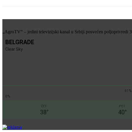
„AgroTV“ – jedini televizijski kanal u Srbiji posvećen poljoprivredi 
BELGRADE
Clear Sky
61%
0%
ČET
PET
38
°
40
°