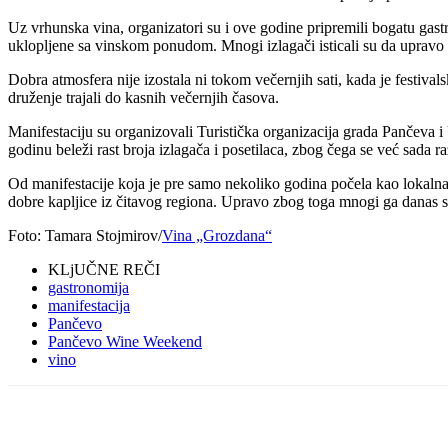
Uz vrhunska vina, organizatori su i ove godine pripremili bogatu gastr
uklopljene sa vinskom ponudom. Mnogi izlagači isticali su da upravo s
Dobra atmosfera nije izostala ni tokom večernjih sati, kada je festival
druženje trajali do kasnih večernjih časova.
Manifestaciju su organizovali Turistička organizacija grada Pančeva i
godinu beleži rast broja izlagača i posetilaca, zbog čega se već sada 
Od manifestacije koja je pre samo nekoliko godina počela kao lokalna in
dobre kapljice iz čitavog regiona. Upravo zbog toga mnogi ga danas 
Foto: Tamara Stojmirov/
Vina „Grozdana“
KLjUČNE REČI
gastronomija
manifestacija
Pančevo
Pančevo Wine Weekend
vino
Share