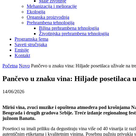
Male životinje
Mehanizacija i melioracije
Ekologija
Organska proizvodnja
Prehrambena tehnologija
Biljna prehrambena tehnologija
Životinjska prehrambena tehnologija
Programska šema
Saveti stručnjaka
Emisije
Kontakt
Početna
Novo
Pančevo u znaku vina: Hiljade posetilaca uživale na
Pančevo u znaku vina: Hiljade posetilaca
14/06/2026
Mirisi vina, zvuci muzike i opuštena atmosfera pod krošnjama Na
Beograda i drugih gradova Srbije. Treće izdanje regionalnog fest
južnom Banatu.
Posetioci su imali priliku da degustiraju vina više od 40 vinarija iz ra
autentičnim etiketama i kvalitetnim vinima. Posebnu pažnju privukla su b