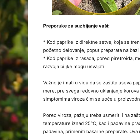
Preporuke za suzbijanje vaši:
* Kod paprike iz direktne setve, koja se tren
početno delovanje, poput preparata na bazi t
* Kod paprike iz rasada, pored piretroida, mog
razvoja biljke mogu usvajati
Važno je imati u vidu da se zaštita useva p
mere, pre svega redovno uklanjanje korova u
simptomima viroza čim se uoče u proizvodnj
Pored viroza, pažnju treba usmeriti i na zaš
temperature iznad 25°C, kao i padavine prać
padavina, primeniti bakarne preparate. Ova m