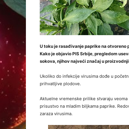
U toku je rasađivanje paprike na otvoreno po
Kako je objavio PIS Srbije, pregledom useva 
sokova, njihov najveći značaj u proizvodnji
Ukoliko do infekcije virusima dođe u početn
prihvatljive plodove.
Aktuelne vremenske prilike stvaraju veoma p
prisustvo na mladim biljkama paprike. Redo
zaraza virusima.