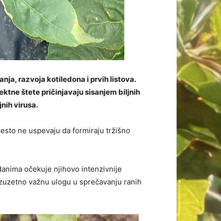
nja, razvoja kotiledona i prvih listova.
ektne štete pričinjavaju sisanjem biljnih
nih virusa.
često ne uspevaju da formiraju tržišno
danima očekuje njihovo intenzivnije
izuzetno važnu ulogu u sprečavanju ranih