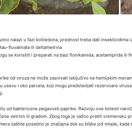
utno nalazi u fazi kotiledona, prednost treba dati insekticidima i
au-fluvalinata ili deltametrina
u se koristiti i preparati na bazi flonikamida, acetamiprida ili f
aprike od viroza ne može zasnivati isključivo na hemijskim mera
 usevu i oko parcela, koji mogu predstavljati rezervoare virusa
i.
titu od bakteriozne pegavosti paprike. Razvoju ove bolesti naro
ene vetrom ili gradom. Zbog toga je važno pratiti vremensku pr
era zaštite posebno je značajna dok su biljke još mlade, kada su 