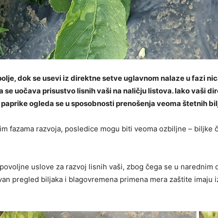
lje, dok se usevi iz direktne setve uglavnom nalaze u fazi nica
se uočava prisustvo lisnih vaši na naličju listova. Iako vaši dir
 paprike ogleda se u sposobnosti prenošenja veoma štetnih bilj
im fazama razvoja, posledice mogu biti veoma ozbiljne – biljke 
ovoljne uslove za razvoj lisnih vaši, zbog čega se u narednim 
van pregled biljaka i blagovremena primena mera zaštite imaju 