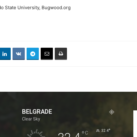
do State University, Bugwood.org
BELGRADE
Clear Sky
°
32.4
°
C