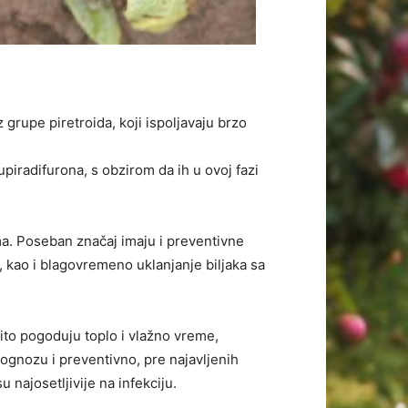
z grupe piretroida, koji ispoljavaju brzo
lupiradifurona, s obzirom da ih u ovoj fazi
ma. Poseban značaj imaju i preventivne
, kao i blagovremeno uklanjanje biljaka sa
čito pogoduju toplo i vlažno vreme,
ognozu i preventivno, pre najavljenih
najosetljivije na infekciju.