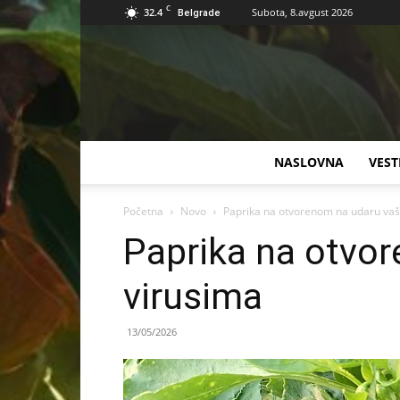
C
32.4
Subota, 8.avgust 2026
Belgrade
NASLOVNA
VEST
Početna
Novo
Paprika na otvorenom na udaru vaši
Paprika na otvor
virusima
13/05/2026