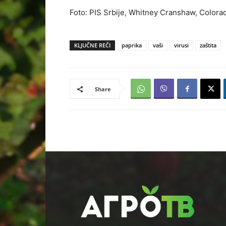
Foto: PIS Srbije, Whitney Cranshaw, Colora
KLJUČNE REČI
paprika
vaši
virusi
zaštita
Share