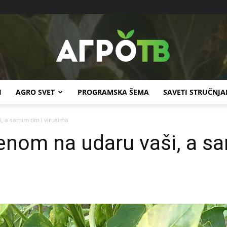
I
AGRO SVET
PROGRAMSKA ŠEMA
SAVETI STRUČNJA
Agro
, a samim tim i virusima
enom na udaru vaši, a sa
TV