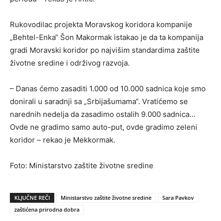
Rukovodilac projekta Moravskog koridora kompanije
„Behtel-Enka“ Šon Makormak istakao je da ta kompanija
gradi Moravski koridor po najvišim standardima zaštite
životne sredine i održivog razvoja.
– Danas ćemo zasaditi 1.000 od 10.000 sadnica koje smo
donirali u saradnji sa „Srbijašumama“. Vratićemo se
narednih nedelja da zasadimo ostalih 9.000 sadnica…
Ovde ne gradimo samo auto-put, ovde gradimo zeleni
koridor – rekao je Mekkormak.
Foto: Ministarstvo zaštite životne sredine
KLJUČNE REČI
Ministarstvo zaštite životne sredine
Sara Pavkov
zaštićena prirodna dobra