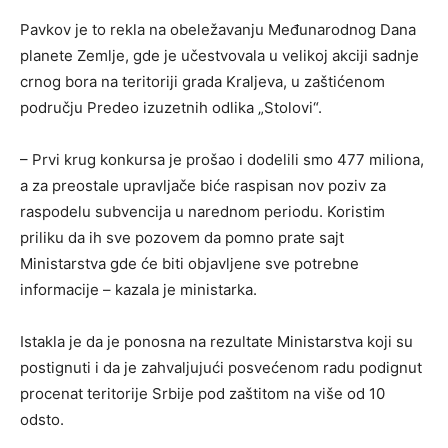
Pavkov je to rekla na obeležavanju Međunarodnog Dana
planete Zemlje, gde je učestvovala u velikoj akciji sadnje
crnog bora na teritoriji grada Kraljeva, u zaštićenom
području Predeo izuzetnih odlika „Stolovi“.
– Prvi krug konkursa je prošao i dodelili smo 477 miliona,
a za preostale upravljače biće raspisan nov poziv za
raspodelu subvencija u narednom periodu. Koristim
priliku da ih sve pozovem da pomno prate sajt
Ministarstva gde će biti objavljene sve potrebne
informacije – kazala je ministarka.
Istakla je da je ponosna na rezultate Ministarstva koji su
postignuti i da je zahvaljujući posvećenom radu podignut
procenat teritorije Srbije pod zaštitom na više od 10
odsto.