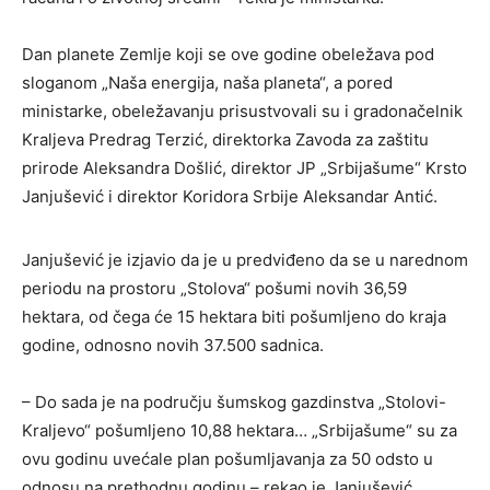
Dan planete Zemlje koji se ove godine obeležava pod
sloganom „Naša energija, naša planeta“, a pored
ministarke, obeležavanju prisustvovali su i gradonačelnik
Kraljeva Predrag Terzić, direktorka Zavoda za zaštitu
prirode Aleksandra Došlić, direktor JP „Srbijašume“ Krsto
Janjušević i direktor Koridora Srbije Aleksandar Antić.
Janjušević je izjavio da je u predviđeno da se u narednom
periodu na prostoru „Stolova“ pošumi novih 36,59
hektara, od čega će 15 hektara biti pošumljeno do kraja
godine, odnosno novih 37.500 sadnica.
– Do sada je na području šumskog gazdinstva „Stolovi-
Kraljevo“ pošumljeno 10,88 hektara… „Srbijašume“ su za
ovu godinu uvećale plan pošumljavanja za 50 odsto u
odnosu na prethodnu godinu – rekao je Janjušević.