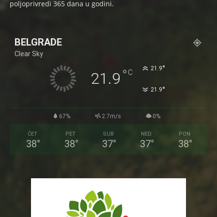
poljoprivredi 365 dana u godini.
BELGRADE
Clear Sky
°
21.9
°
C
21.9
°
21.9
67%
2.7m/s
0%
ČET
PET
SUB
NED
PON
38
°
38
°
37
°
37
°
38
°