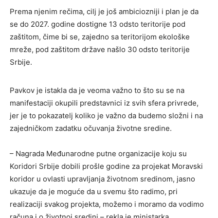
Prema njenim rečima, cilj je još ambiciozniji i plan je da
se do 2027. godine dostigne 13 odsto teritorije pod
zaštitom, čime bi se, zajedno sa teritorijom ekološke
mreže, pod zaštitom države našlo 30 odsto teritorije
Srbije.
Pavkov je istakla da je veoma važno to što su se na
manifestaciji okupili predstavnici iz svih sfera privrede,
jer je to pokazatelj koliko je važno da budemo složni i na
zajedničkom zadatku očuvanja životne sredine.
– Nagrada Međunarodne putne organizacije koju su
Koridori Srbije dobili prošle godine za projekat Moravski
koridor u ovlasti upravljanja životnom sredinom, jasno
ukazuje da je moguće da u svemu što radimo, pri
realizaciji svakog projekta, možemo i moramo da vodimo
računa i o životnoj sredini – rekla je ministarka.