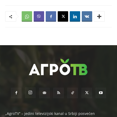
„AgroTV“ – jedini televizijski kanal u Srbiji posvećen