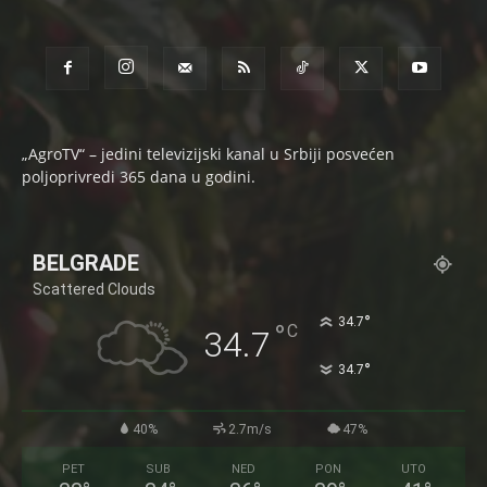
„AgroTV“ – jedini televizijski kanal u Srbiji posvećen
poljoprivredi 365 dana u godini.
BELGRADE
Scattered Clouds
°
34.7
°
C
34.7
°
34.7
40%
2.7m/s
47%
PET
SUB
NED
PON
UTO