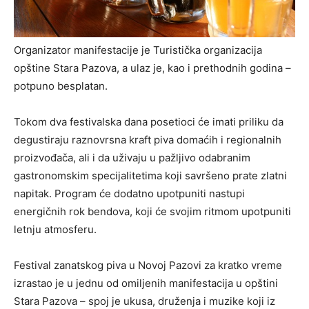
Organizator manifestacije je Turistička organizacija
opštine Stara Pazova, a ulaz je, kao i prethodnih godina –
potpuno besplatan.
Tokom dva festivalska dana posetioci će imati priliku da
degustiraju raznovrsna kraft piva domaćih i regionalnih
proizvođača, ali i da uživaju u pažljivo odabranim
gastronomskim specijalitetima koji savršeno prate zlatni
napitak. Program će dodatno upotpuniti nastupi
energičnih rok bendova, koji će svojim ritmom upotpuniti
letnju atmosferu.
Festival zanatskog piva u Novoj Pazovi za kratko vreme
izrastao je u jednu od omiljenih manifestacija u opštini
Stara Pazova – spoj je ukusa, druženja i muzike koji iz