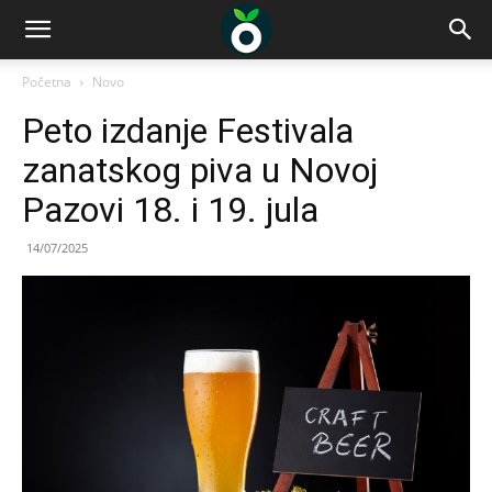
Početna
Novo
Peto izdanje Festivala
zanatskog piva u Novoj
Pazovi 18. i 19. jula
14/07/2025