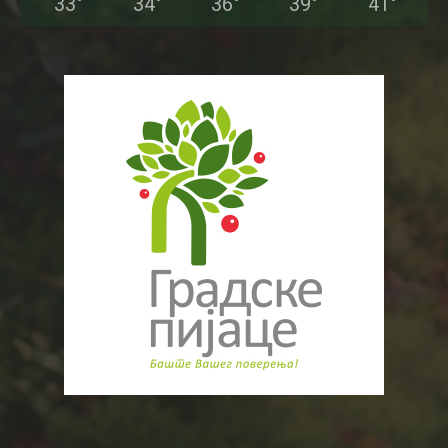
33
°
34
°
36
°
39
°
41
°