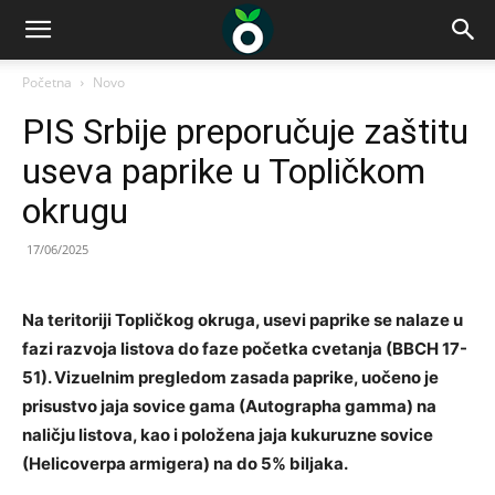
Početna
Novo
PIS Srbije preporučuje zaštitu
useva paprike u Topličkom
okrugu
17/06/2025
Na teritoriji Topličkog okruga, usevi paprike se nalaze u
fazi razvoja listova do faze početka cvetanja (BBCH 17-
51). Vizuelnim pregledom zasada paprike, uočeno je
prisustvo jaja sovice gama (Autographa gamma) na
naličju listova, kao i položena jaja kukuruzne sovice
(Helicoverpa armigera) na do 5% biljaka.