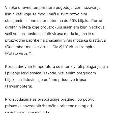
Visoke dnevne temperature pogoduju razmnožavanju
lisnih vaši koje se mogu naći u svim razvojnim
stadijumima i one su prisutne na do 50% biljaka. Pored
direktnih šteta koje prouzrokuju sisanjem biljnih sokova,
vaši su i prenosioci biljnih virusa među kojima je u
proizvodnji paprike najznačajniji virus mozaika krastavca
(Cucumber mosaic virus – CMV) i Y virus krompira
(Potato virus Y).
Porast dnevnih temperatura će intenzivirati polaganje jaja
i piljenje larvi sovica. Takođe, vizuelnim pregledom
biljaka na listovima je uočeno prisustvo tripsa
(Thysanoptera).
Proizvođačima se preporučuje pregled i po potvrdi
prisustva navedenih štetočina primena nekog od
registrovanih insekticida: