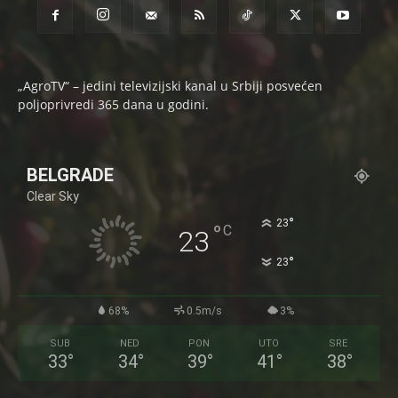
„AgroTV“ – jedini televizijski kanal u Srbiji posvećen
poljoprivredi 365 dana u godini.
BELGRADE
Clear Sky
°
23
°
C
23
°
23
68%
0.5m/s
3%
SUB
NED
PON
UTO
SRE
33
°
34
°
39
°
41
°
38
°