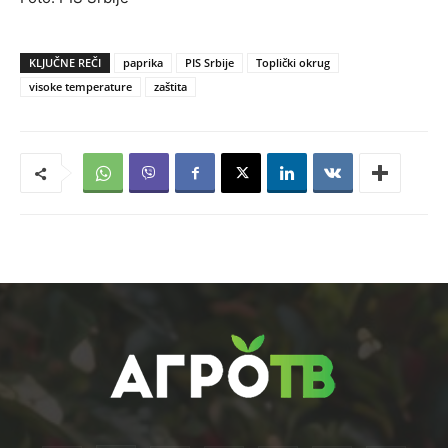
KLJUČNE REČI
paprika
PIS Srbije
Toplički okrug
visoke temperature
zaštita