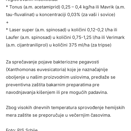
* Tonus (a.m. acetamiprid) 0,25 – 0,4 kg/ha ili Mavrik (a.m.
tau-fluvalinat) u koncentraciji 0,03% (za vaši i sovice)
+
* Laser super (a.m. spinosad) u količini 0,12-0,2 l/ha ili
Laufer (a.m. spinosad) u količini 0,75-1,25 l/ha ili Verimark
(a.m. cijantraniliprol) u količini 375 ml/ha (za tripse)
Za sprečavanje pojave bakteriozne pegavosti
(Xanthomonas euvesicatoria) koje je naznačajnije
oboljenje u našim proizvodnim uslovima, predlaže se
preventivna zaštita bakarnim preparatima pre
navodnjavanja kišenjem ili pre mogućih padavina.
Zbog visokih dnevnih temperatura sprovođenje hemijskih
mera zaštite se preporučuje u večernjim časovima.
Foto: PIS Srbije