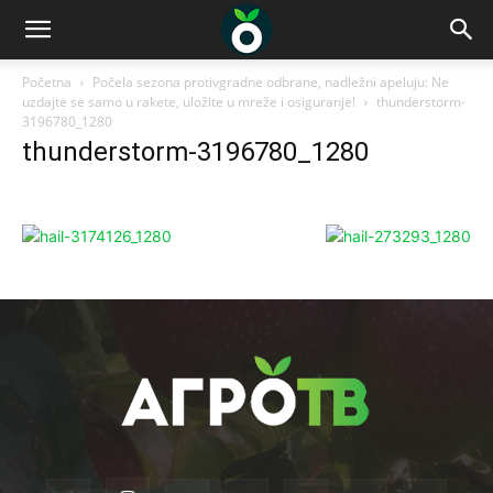
Početna
Počela sezona protivgradne odbrane, nadležni apeluju: Ne
uzdajte se samo u rakete, uložite u mreže i osiguranje!
thunderstorm-
3196780_1280
thunderstorm-3196780_1280