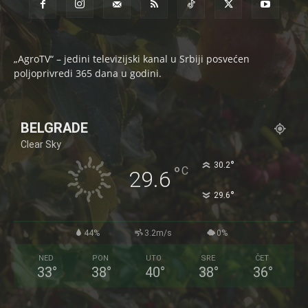
„AgroTV“ – jedini televizijski kanal u Srbiji posvećen
poljoprivredi 365 dana u godini.
BELGRADE
Clear Sky
°
30.2
°
C
29.6
°
29.6
44%
3.2m/s
0%
NED
PON
UTO
SRE
ČET
33
°
38
°
40
°
38
°
36
°