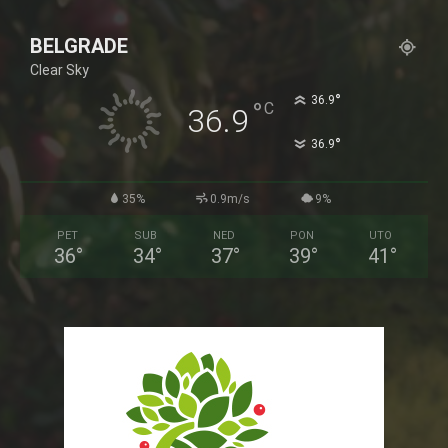
BELGRADE
Clear Sky
°
36.9
°
C
36.9
°
36.9
35%
0.9m/s
9%
PET
SUB
NED
PON
UTO
36
°
34
°
37
°
39
°
41
°