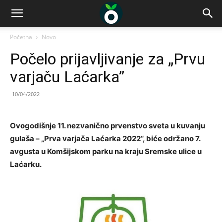
Početna
Novo
Počelo prijavljivanje za „Prvu
varjaču Laćarka”
10/04/2022
Ovogodišnje 11. nezvanično prvenstvo sveta u kuvanju
gulaša – „Prva varjača Laćarka 2022“, biće održano 7.
avgusta u Komšijskom parku na kraju Sremske ulice u
Laćarku.