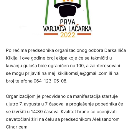
Po rečima predsednika organizacionog odbora Darka Ilića
Kikija, i ove godine broj ekipa koje će se takmičiti u
kuvanju gulaša biće ograničen na 100, a zainteresovani
se mogu prijaviti na mejl kikiikomsije@gmail.com ili na
broj telefona 064-123-05-08.
Organizacijom je predviđeno da manifestacija startuje
ujutro 7. avgusta u 7 časova, a proglašenje pobednika će
se izvršiti u 14:30 časova. Kvalitet hrane će ocenjivati
devetočlani žiri na čelu sa predsednikom Aleksandrom
Cindrićem.