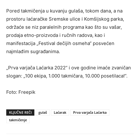
Pored takmičenja u kuvanju gulaša, tokom dana, a na
prostoru laćaračke Sremske ulice i Komšijskog parka,
održaće se niz paralelnih programa kao što su vašar,
prodaja etno-proizvoda i ručnih radova, kao i
manifestacija „Festival dečijih osmeha“ posvećen
najmlađim sugrađanima.
„Prva varjača Laćarka 2022“ i ove godine imaće zvaničan
slogan: „100 ekipa, 1.000 takmičara, 10.000 posetilaca!“.
Foto: Freepik
KLJUČNE REČI
gulaš
Laćarak
Prva varjača Laćarka
takmičenje