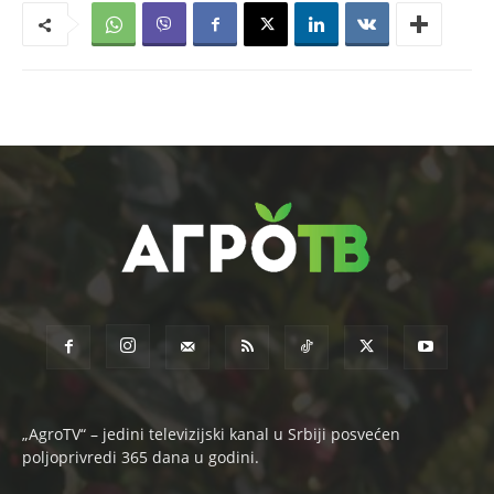
„AgroTV“ – jedini televizijski kanal u Srbiji posvećen
poljoprivredi 365 dana u godini.