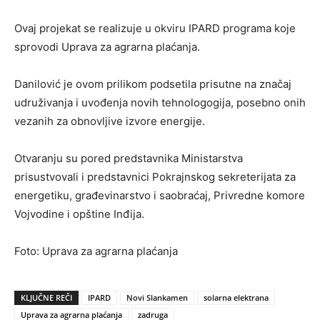
Ovaj projekat se realizuje u okviru IPARD programa koje
sprovodi Uprava za agrarna plaćanja.
Danilović je ovom prilikom podsetila prisutne na značaj
udruživanja i uvođenja novih tehnologogija, posebno onih
vezanih za obnovljive izvore energije.
Otvaranju su pored predstavnika Ministarstva
prisustvovali i predstavnici Pokrajnskog sekreterijata za
energetiku, građevinarstvo i saobraćaj, Privredne komore
Vojvodine i opštine Inđija.
Foto: Uprava za agrarna plaćanja
KLJUČNE REČI
IPARD
Novi Slankamen
solarna elektrana
Uprava za agrarna plaćanja
zadruga