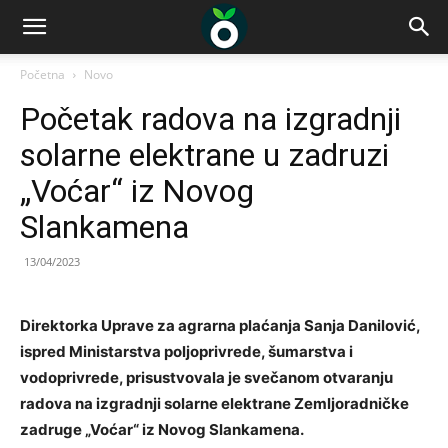
Početna
Novo
Početak radova na izgradnji
solarne elektrane u zadruzi
„Voćar“ iz Novog
Slankamena
13/04/2023
Direktorka Uprave za agrarna plaćanja Sanja Danilović,
ispred Ministarstva poljoprivrede, šumarstva i
vodoprivrede, prisustvovala je svečanom otvaranju
radova na izgradnji solarne elektrane Zemljoradničke
zadruge „Voćar“ iz Novog Slankamena.