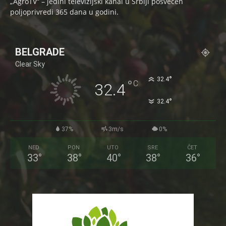
„AgroTV“ – jedini televizijski kanal u Srbiji posvećen
poljoprivredi 365 dana u godini.
BELGRADE
Clear Sky
°
32.4
°
C
32.4
°
32.4
37%
3m/s
0%
NED
PON
UTO
SRE
ČET
33
°
38
°
40
°
38
°
36
°