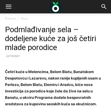
Početna
Novo
Podmlađivanje sela –
dodeljene kuće za još četiri
mlade porodice
22/10/2021
Četiri kuće u Melencima, Belom Blatu, Banatskom
Despotovcu i Lazarevu, nakon ranije kupljenih osam u
Perlezu, Belom Blatu, Elemiru i Aradcu, biće nova
investicija za porodice koje žele da žive na selu u
Banatu, u okviru Programa dodele bespovratnih
sredstava za kupovinu seoskih kuća sa okućnicom.