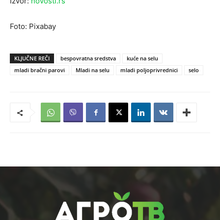
Izvor:
novosti.rs
Foto: Pixabay
KLJUČNE REČI
bespovratna sredstva
kuće na selu
mladi bračni parovi
Mladi na selu
mladi poljoprivrednici
selo