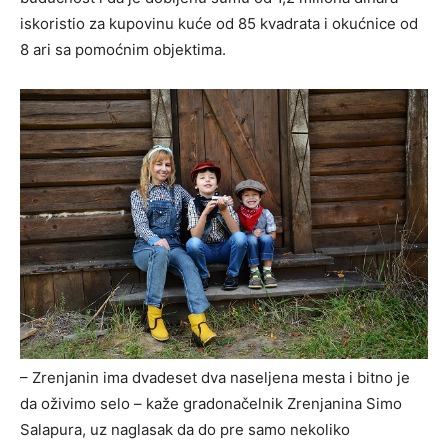
iskoristio za kupovinu kuće od 85 kvadrata i okućnice od
8 ari sa pomoćnim objektima.
– Zrenjanin ima dvadeset dva naseljena mesta i bitno je
da oživimo selo – kaže gradonačelnik Zrenjanina Simo
Salapura, uz naglasak da do pre samo nekoliko