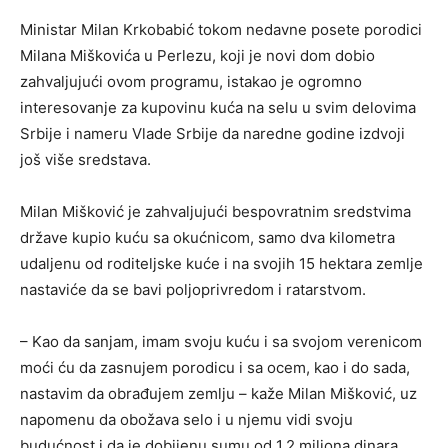
Ministar Milan Krkobabić tokom nedavne posete porodici
Milana Miškovića u Perlezu, koji je novi dom dobio
zahvaljujući ovom programu, istakao je ogromno
interesovanje za kupovinu kuća na selu u svim delovima
Srbije i nameru Vlade Srbije da naredne godine izdvoji
još više sredstava.
Milan Mišković je zahvaljujući bespovratnim sredstvima
države kupio kuću sa okućnicom, samo dva kilometra
udaljenu od roditeljske kuće i na svojih 15 hektara zemlje
nastaviće da se bavi poljoprivredom i ratarstvom.
– Kao da sanjam, imam svoju kuću i sa svojom verenicom
moći ću da zasnujem porodicu i sa ocem, kao i do sada,
nastavim da obrađujem zemlju – kaže Milan Mišković, uz
napomenu da obožava selo i u njemu vidi svoju
budućnost i da je dobijenu sumu od 1,2 miliona dinara