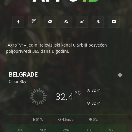
„AgroTV“ – jedini televizijski kanal u Srbiji posvećen
poljoprivredi 365 dana u godini.
BELGRADE
Clear Sky
°
32.4
°
C
32.4
°
32.4
51%
4.6m/s
5%
SUB
NED
PON
UTO
SRE