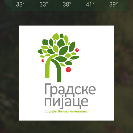
33
°
33
°
38
°
41
°
39
°