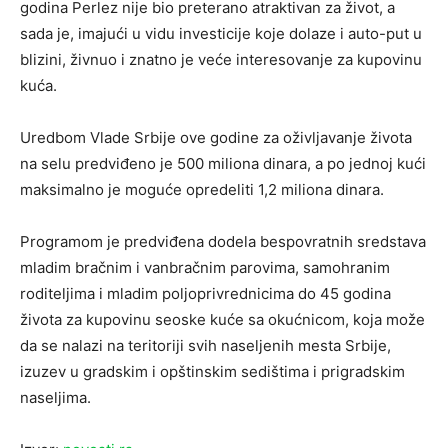
godina Perlez nije bio preterano atraktivan za život, a
sada je, imajući u vidu investicije koje dolaze i auto-put u
blizini, živnuo i znatno je veće interesovanje za kupovinu
kuća.
Uredbom Vlade Srbije ove godine za oživljavanje života
na selu predviđeno je 500 miliona dinara, a po jednoj kući
maksimalno je moguće opredeliti 1,2 miliona dinara.
Programom je predviđena dodela bespovratnih sredstava
mladim bračnim i vanbračnim parovima, samohranim
roditeljima i mladim poljoprivrednicima do 45 godina
života za kupovinu seoske kuće sa okućnicom, koja može
da se nalazi na teritoriji svih naseljenih mesta Srbije,
izuzev u gradskim i opštinskim sedištima i prigradskim
naseljima.