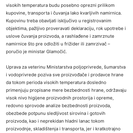
visokih temperatura budu posebno oprezni prilikom
kupovine, transporta i čuvanja lako kvarljivih namirnica.
Kupovinu treba obavljati isključivo u registrovanim
objektima, pažljivo proveravati deklaraciju, rok upotrebe i
uslove čuvanja proizvoda, a rashlađene i zamrznute
namirnice što pre odložiti u frižider ili zamrzivač –
poručio je ministar Glamočić.
Uprava za veterinu Ministarstva poljoprivrede, šumarstva
i vodoprivrede poziva sve proizvođače i prodavce hrane
da tokom perioda visokih temperatura dosledno
primenjuju propisane mere bezbednosti hrane, održavaju
visok nivo higijene proizvodnih prostorija i opreme,
redovno sprovode analize bezbednosti proizvoda,
obezbede potpunu sledljivost sirovina i gotovih
proizvoda, kao i neprekidan hladni lanac tokom
proizvodnje, skladištenja i transporta, jer i kratkotrajno