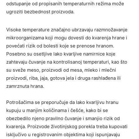
odstupanje od propisanih temperaturnih režima može
ugroziti bezbednost proizvoda.
Visoke temperature značajno ubrzavaju razmnožavanje
mikroorganizama koji mogu dovesti do kvarenja hrane i
povećati rizik od bolesti koje se prenose hranom.
Posebno su osetljive lako kvarljive namirnice koje
zahtevaju čuvanje na kontrolisanoj temperaturi, kao što
su sveže meso, proizvodi od mesa, mleko i mlečni
proizvodi, riba, jaja, gotova jela i druga rashlađena ili
zamrznuta hrana.
Potrošačima se preporučuje da lako kvarljivu hranu
kupuju u manjim količinama i češće, kako bi se
obezbedilo njeno pravilno čuvanje i smanjio rizik od
kvarenja. Proizvode životinjskog porekla treba kupovati
isključivo u registrovanim objektima koji ispunjavaju