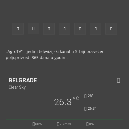
„AgroTV“ – jedini televizijski kanal u Srbiji posvećen
poljoprivredi 365 dana u godini.
BELGRADE
Clear Sky
°
28
°
C
26.3
°
26.3
60%
2.7m/s
0%