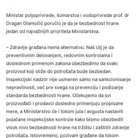
Ministar poljoprivrede, šumarstva i vodoprivrede prof. dr
Dragan Glamočić poručio je da je bezbednost hrane
jedan od najvažnijih prioriteta Ministarstva.
– Zdravlje građana nema alternativu. Naš cilj je da
preventivnim delovanjem, redovnim kontrolama i
doslednom primenom zakona obezbedimo da svaki
proizvod koji stiže do potrošača bude bezbedan.
Inspekcijski nadzor nije usmeren samo na sankcionisanje
nepravilnosti, već pre svega na prevenciju i podizanje
standarda bezbednosti hrane. Očekujemo da svi
proizvođači i prodavci dosledno primenjuju propisane
mere, a Ministarstvo će i tokom jula i avgusta nastaviti
pojačane inspekcijske kontrole kako bismo obezbedili
visok nivo bezbednosti hrane na tržištu i zaštitili zdravlje
potrošača. Istovremeno, pozivam građane da tokom