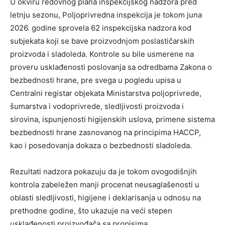
U okviru redovnog plana inspekcijskog nadzora pred
letnju sezonu, Poljoprivredna inspekcija je tokom juna
2026. godine sprovela 62 inspekcijska nadzora kod
subjekata koji se bave proizvodnjom poslastičarskih
proizvoda i sladoleda. Kontrole su bile usmerene na
proveru usklađenosti poslovanja sa odredbama Zakona o
bezbednosti hrane, pre svega u pogledu upisa u
Centralni registar objekata Ministarstva poljoprivrede,
šumarstva i vodoprivrede, sledljivosti proizvoda i
sirovina, ispunjenosti higijenskih uslova, primene sistema
bezbednosti hrane zasnovanog na principima HACCP,
kao i posedovanja dokaza o bezbednosti sladoleda.
Rezultati nadzora pokazuju da je tokom ovogodišnjih
kontrola zabeležen manji procenat neusaglašenosti u
oblasti sledljivosti, higijene i deklarisanja u odnosu na
prethodne godine, što ukazuje na veći stepen
usklađenosti proizvođača sa propisima.