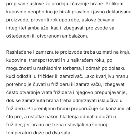
propisane uslove za prodaju i čuvanje hrane. Prilikom
kupovine neophodno je birati pravilno i jasno deklarisane
proizvode, proveriti rok upotrebe, uslove čuvanja i
integritet ambalaže, kao i izbegavati proizvode sa
oštećenom ili otvorenom ambalažom.
Rashlađene i zamrznute proizvode treba uzimati na kraju
kupovine, transportovati ih u najkraćem roku, po
mogućnosti u rashladnim torbama, i odmah po dolasku
kući odložiti u frižider ili zamrzivač. Lako kvarljivu hranu
potrebno je čuvati u frižideru ili zamrzivaču, izbegavati
često otvaranje vrata frižidera i njegovo prepunjavanje,
dok se zamrznuta hrana treba odmrzavati isključivo u
frižideru. Pripremljenu hranu preporučuje se konzumirati
što pre, a ostatke nakon hlađenja odmah odložiti u
frižider, jer hranu ne treba ostavljati na sobnoj
temperaturi duže od dva sata.