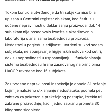
Tokom kontrola utvrđeno je da tri subjekta nisu bila
upisana u Centralni registar objekata, kod četiri su
uočene nepravilnosti u deklarisanju proizvoda, dok 14
subjekata nije posedovalo izveštaje akreditovanih
laboratorija o analizama bezbednosti proizvoda.
Nedostaci u pogledu sledljivosti utvrđeni su kod sedam
subjekata, neispunjavanje higijenskih uslova kod četiri,
dok su nepravilnosti u uspostavljanju ili funkcionisanju
sistema bezbednosti hrane zasnovanog na principima
HACCP utvrđene kod 15 subjekata.
Za utvrđene nepravilnosti inspekcija je donela 31 rešenje
kojim je naloženo otklanjanje nedostataka, podnela pet
zahteva za pokretanje prekršajnog postupka, izrekla tri
zabrane proizvodnje, kao i jednu zabranu prometa 30
kilograma sladoleda.