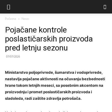
Početna
Novo
Pojačane kontrole
poslastičarskih proizvoda
pred letnju sezonu
07/07/2026
Ministarstvo poljoprivrede, šumarstva i vodoprivrede,
nastavlja pojačane aktivnosti na očuvanju bezbednosti
hrane tokom letnjih meseci, sa posebnim akcentom na
proizvodnju i promet poslastičarskih proizvoda i
sladoleda, radi zaštite zdravlja potrošača.