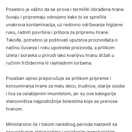
Posebno je važno da se sirova i termički obrađena hrana
čuvaju i pripremaju odvojeno kako bi se sprečila
unakrsna kontaminacija, uz redovno održavanje higijene
ruku, radnih površina i pribora za pripremu hrane.
Takođe, potrebno je poštovati uputstva proizvođača o
načinu čuvanja i roku upotrebe proizvoda, a prilikom
izleta i boravka u prirodi lako kvarljivu hranu držati u
ručnim frižiderima ili rashladnim torbama.
Poseban oprez preporučuje se prilikom pripreme i
konzumiranja hrane za malu decu, trudnice, starije osobe
i lica sa oslabljenim imunitetom, jer su ove kategorije
stanovništva najpodložnije bolestima koje se prenose
hranom.
Ministarstvo će i tokom narednog perioda nastaviti sa
preventivnim aktivnostima i pojačanim inspekcijskim