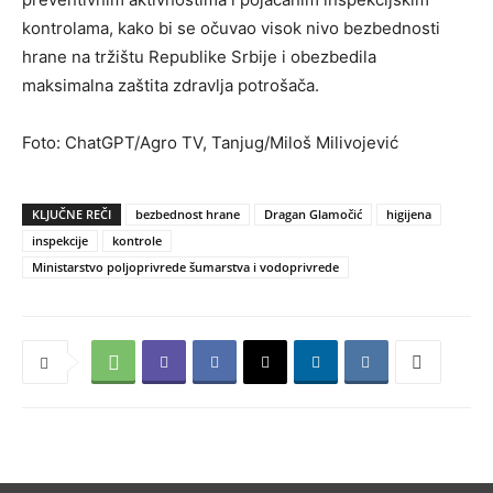
kontrolama, kako bi se očuvao visok nivo bezbednosti
hrane na tržištu Republike Srbije i obezbedila
maksimalna zaštita zdravlja potrošača.
Foto: ChatGPT/Agro TV, Tanjug/Miloš Milivojević
KLJUČNE REČI
bezbednost hrane
Dragan Glamočić
higijena
inspekcije
kontrole
Ministarstvo poljoprivrede šumarstva i vodoprivrede