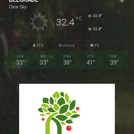
Clear Sky
°
32.4
°
C
32.4
°
32.4
51%
4.6m/s
5%
SUB
NED
PON
UTO
SRE
33
°
33
°
38
°
41
°
39
°