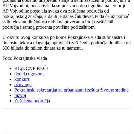
godinama dodatno unaprediti stanje u svim zaštićenim područjima u
AP Vojvodini, podsetivši da su pre samo deset godina na teritoriji
AP Vojvodine postojala svega dva zaštićena područja od
pokrajinskog značaja, a da ih je danas čak devet, te da će uz pomoć
svih relevantnih činioca raditi na povećanju broja zaštićenih
područja i samog procenta površina pod zaštitom.
U okviru ovog konkursa po kome Pokrajinska vlada sufinansira i
finansira tekuća ulaganja, upravljači zaštićenih područja dobili su od
300 hiljada do milion dinara za tu namenu.
Foto: Pokrajinska vlada
KLjUČNE REČI
dodela ugovora
konkurs
očuvanje
Pokrajinski sekretarijat za urbanizam i zaštitu životne sredine
razvoj
Zaštićena područja