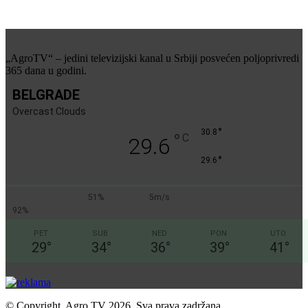
„AgroTV“ – jedini televizijski kanal u Srbiji posvećen poljoprivredi
365 dana u godini.
BELGRADE
Overcast Clouds
°
30.8
°
C
29.6
°
29.6
51%
5m/s
92%
PET
SUB
NED
PON
UTO
29
°
34
°
36
°
39
°
41
°
© Copyright. Agro TV 2026. Sva prava zadržana.