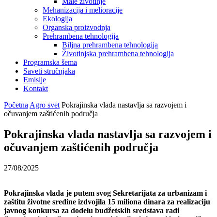
Male životinje
Mehanizacija i melioracije
Ekologija
Organska proizvodnja
Prehrambena tehnologija
Biljna prehrambena tehnologija
Životinjska prehrambena tehnologija
Programska šema
Saveti stručnjaka
Emisije
Kontakt
Početna
Agro svet
Pokrajinska vlada nastavlja sa razvojem i
očuvanjem zaštićenih područja
Pokrajinska vlada nastavlja sa razvojem i
očuvanjem zaštićenih područja
27/08/2025
Pokrajinska vlada je putem svog Sekretarijata za urbanizam i
zaštitu životne sredine izdvojila 15 miliona dinara za realizaciju
javnog konkursa za dodelu budžetskih sredstava radi