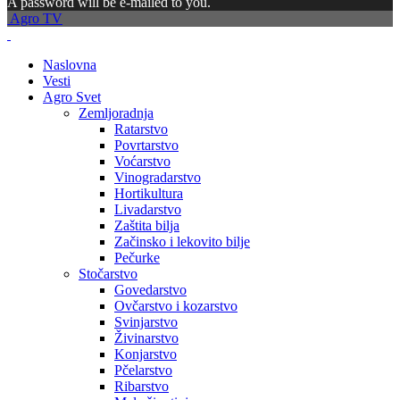
A password will be e-mailed to you.
Agro TV
Naslovna
Vesti
Agro Svet
Zemljoradnja
Ratarstvo
Povrtarstvo
Voćarstvo
Vinogradarstvo
Hortikultura
Livadarstvo
Zaštita bilja
Začinsko i lekovito bilje
Pečurke
Stočarstvo
Govedarstvo
Ovčarstvo i kozarstvo
Svinjarstvo
Živinarstvo
Konjarstvo
Pčelarstvo
Ribarstvo