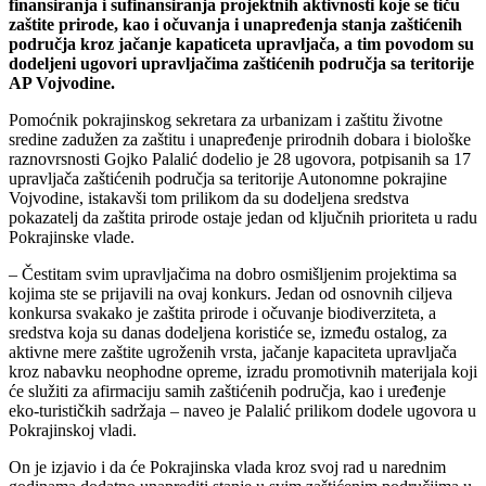
finansiranja i sufinansiranja projektnih aktivnosti koje se tiču
zaštite prirode, kao i očuvanja i unapređenja stanja zaštićenih
područja kroz jačanje kapaticeta upravljača, a tim povodom su
dodeljeni ugovori upravljačima zaštićenih područja sa teritorije
AP Vojvodine.
Pomoćnik pokrajinskog sekretara za urbanizam i zaštitu životne
sredine zadužen za zaštitu i unapređenje prirodnih dobara i biološke
raznovrsnosti Gojko Palalić dodelio je 28 ugovora, potpisanih sa 17
upravljača zaštićenih područja sa teritorije Autonomne pokrajine
Vojvodine, istakavši tom prilikom da su dodeljena sredstva
pokazatelj da zaštita prirode ostaje jedan od ključnih prioriteta u radu
Pokrajinske vlade.
– Čestitam svim upravljačima na dobro osmišljenim projektima sa
kojima ste se prijavili na ovaj konkurs. Jedan od osnovnih ciljeva
konkursa svakako je zaštita prirode i očuvanje biodiverziteta, a
sredstva koja su danas dodeljena koristiće se, između ostalog, za
aktivne mere zaštite ugroženih vrsta, jačanje kapaciteta upravljača
kroz nabavku neophodne opreme, izradu promotivnih materijala koji
će služiti za afirmaciju samih zaštićenih područja, kao i uređenje
eko-turističkih sadržaja – naveo je Palalić prilikom dodele ugovora u
Pokrajinskoj vladi.
On je izjavio i da će Pokrajinska vlada kroz svoj rad u narednim