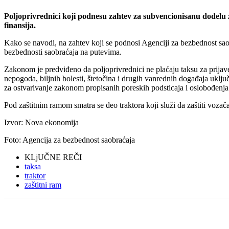
Poljoprivrednici koji podnesu zahtev za subvencionisanu dodelu 
finansija.
Kako se navodi, na zahtev koji se podnosi Agenciji za bezbednost sao
bezbednosti saobraćaja na putevima.
Zakonom je predviđeno da poljoprivrednici ne plaćaju taksu za prijave
nepogoda, biljnih bolesti, štetočina i drugih vanrednih događaja uključ
za ostvarivanje zakonom propisanih poreskih podsticaja i oslobođenja
Pod zaštitnim ramom smatra se deo traktora koji služi da zaštiti vozač
Izvor: Nova ekonomija
Foto: Agencija za bezbednost saobraćaja
KLjUČNE REČI
taksa
traktor
zaštitni ram
Share