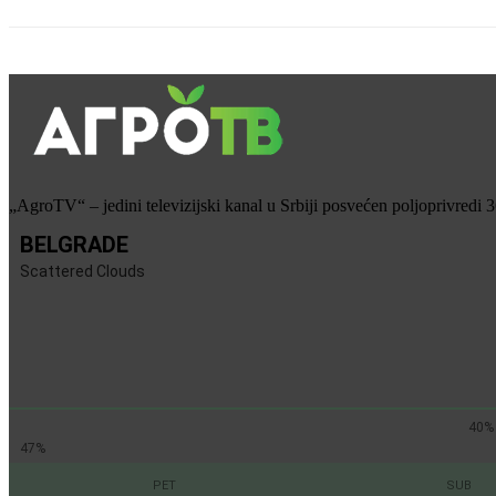
„AgroTV“ – jedini televizijski kanal u Srbiji posvećen poljoprivredi 
BELGRADE
Scattered Clouds
40%
47%
PET
SUB