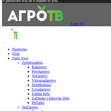
A password will be e-mailed to you.
Agro TV
Naslovna
Vesti
Agro Svet
Zemljoradnja
Ratarstvo
Povrtarstvo
Voćarstvo
Vinogradarstvo
Hortikultura
Livadarstvo
Zaštita bilja
Začinsko i lekovito bilje
Pečurke
Stočarstvo