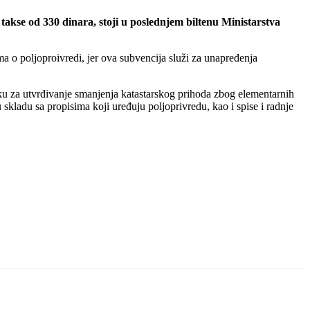
akse od 330 dinara, stoji u poslednjem biltenu Ministarstva
a o poljoproivredi, jer ova subvencija služi za unapređenja
upku za utvrđivanje smanjenja katastarskog prihoda zbog elementarnih
 skladu sa propisima koji uređuju poljoprivredu, kao i spise i radnje