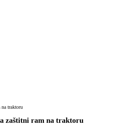
m na traktoru
za zaštitni ram na traktoru