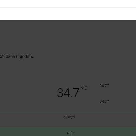
365 dana u godini.
°
34.7
°
C
34.7
°
34.7
2.7m/s
NED