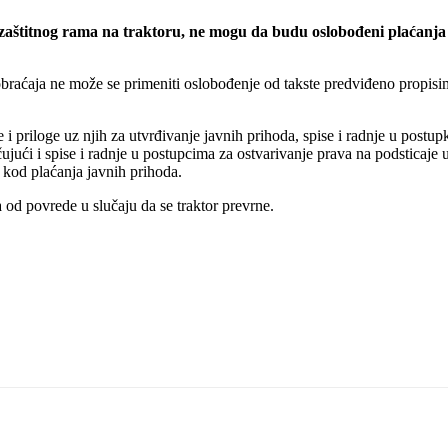
zaštitnog rama na traktoru, ne mogu da budu oslobođeni plaćanja t
braćaja ne može se primeniti oslobođenje od takste predviđeno propisim
 i priloge uz njih za utvrđivanje javnih prihoda, spise i radnje u post
ujući i spise i radnje u postupcima za ostvarivanje prava na podsticaje u
 kod plaćanja javnih prihoda.
a od povrede u slučaju da se traktor prevrne.