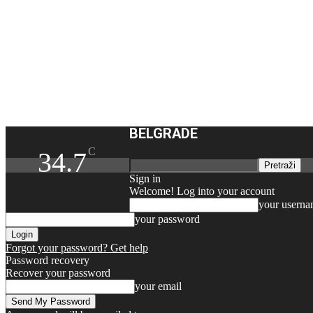
BELGRADE
C
34.7
Sign in
Welcome! Log into your account
your usern
your password
Forgot your password? Get help
Password recovery
Recover your password
your email