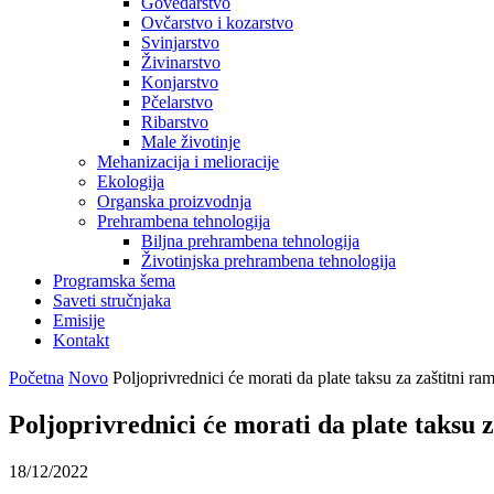
Govedarstvo
Ovčarstvo i kozarstvo
Svinjarstvo
Živinarstvo
Konjarstvo
Pčelarstvo
Ribarstvo
Male životinje
Mehanizacija i melioracije
Ekologija
Organska proizvodnja
Prehrambena tehnologija
Biljna prehrambena tehnologija
Životinjska prehrambena tehnologija
Programska šema
Saveti stručnjaka
Emisije
Kontakt
Početna
Novo
Poljoprivrednici će morati da plate taksu za zaštitni ra
Poljoprivrednici će morati da plate taksu 
18/12/2022