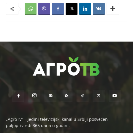
„AgroTV“ – jedini televizijski kanal u Srbiji posvećen
poljoprivredi 365 dana u godini.