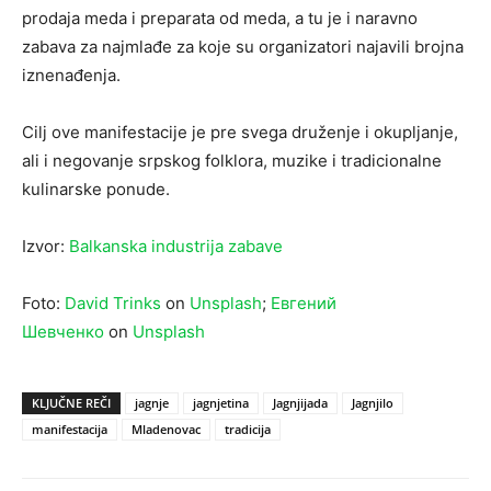
prodaja meda i preparata od meda, a tu je i naravno
zabava za najmlađe za koje su organizatori najavili brojna
iznenađenja.
Cilj ove manifestacije je pre svega druženje i okupljanje,
ali i negovanje srpskog folklora, muzike i tradicionalne
kulinarske ponude.
Izvor:
Balkanska industrija zabave
Foto:
David Trinks
on
Unsplash
;
Евгений
Шевченко
on
Unsplash
KLJUČNE REČI
jagnje
jagnjetina
Jagnjijada
Jagnjilo
manifestacija
Mladenovac
tradicija