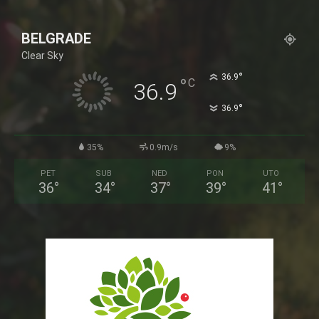
BELGRADE
Clear Sky
°
36.9
°
C
36.9
°
36.9
35%
0.9m/s
9%
PET
SUB
NED
PON
UTO
36
°
34
°
37
°
39
°
41
°