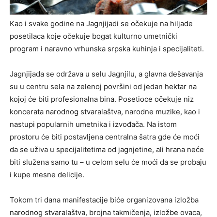
Kao i svake godine na Jagnjijadi se očekuje na hiljade
posetilaca koje očekuje bogat kulturno umetnički
program i naravno vrhunska srpska kuhinja i specijaliteti.
Jagnjijada se održava u selu Jagnjilu, a glavna dešavanja
su u centru sela na zelenoj površini od jedan hektar na
kojoj će biti profesionalna bina. Posetioce očekuje niz
koncerata narodnog stvaralaštva, narodne muzike, kao i
nastupi popularnih umetnika i izvođača. Na istom
prostoru će biti postavljena centralna šatra gde će moći
da se uživa u specijalitetima od jagnjetine, ali hrana neće
biti služena samo tu – u celom selu će moći da se probaju
i kupe mesne delicije.
Tokom tri dana manifestacije biće organizovana izložba
narodnog stvaralaštva, brojna takmičenja, izložbe ovaca,