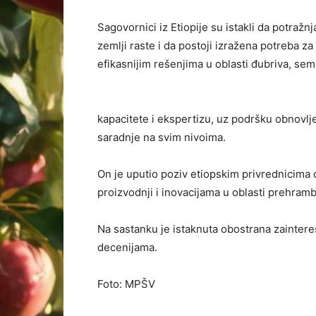
Sagovornici iz Etiopije su istakli da potražn
zemlji raste i da postoji izražena potreba za
efikasnijim rešenjima u oblasti đubriva, sem
kapacitete i ekspertizu, uz podršku obnovlj
saradnje na svim nivoima.
On je uputio poziv etiopskim privrednicima 
proizvodnji i inovacijama u oblasti prehra
Na sastanku je istaknuta obostrana zainteres
decenijama.
Foto: MPŠV