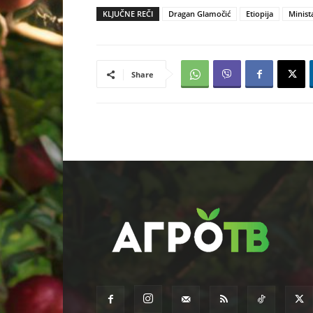
KLJUČNE REČI
Dragan Glamočić
Etiopija
Minist
Share