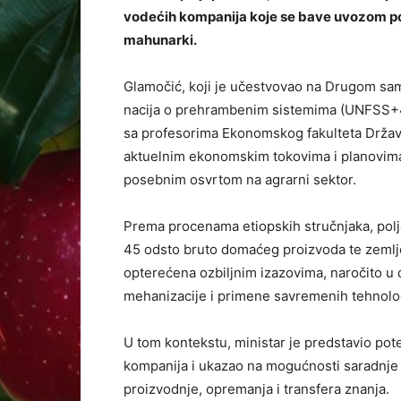
vodećih kompanija koje se bave uvozom polj
mahunarki.
Glamočić, koji je učestvovao na Drugom sam
nacija o prehrambenim sistemima (UNFSS+4)
sa profesorima Ekonomskog fakulteta Držav
aktuelnim ekonomskim tokovima i planovima
posebnim osvrtom na agrarni sektor.
Prema procenama etiopskih stručnjaka, polj
45 odsto bruto domaćeg proizvoda te zemlje, 
opterećena ozbiljnim izazovima, naročito 
mehanizacije i primene savremenih tehnolog
U tom kontekstu, ministar je predstavio pote
kompanija i ukazao na mogućnosti saradnje
proizvodnje, opremanja i transfera znanja.