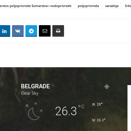
arstvo poljoprivrede šumarstva i vodoprivrede
poljoprivreda
saradnja
Srbi
BELGRADE
Clear Sky
°
28
°
C
26.3
°
26.3