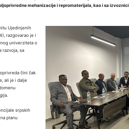
oprivredne mehanizacije i repromaterijala, kao i sa izvoznicim
itu Ujedinjenih
, razgovarao je i
nog univerziteta o
 razvoja, sa
oprivreda čini čak
ali je i dalje
u domenu
ija.
ncijale srpskih
 na planu