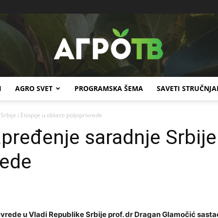
I
AGRO SVET
PROGRAMSKA ŠEMA
SAVETI STRUČNJA
Agro
rbije i Etiopije u oblasti poljoprivrede
pređenje saradnje Srbije 
rede
TV
ivrede u Vladi Republike Srbije prof. dr Dragan Glamočić sast