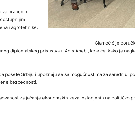
ja za hranom u
 dostupnijim i
ena i agrotehnike.
Glamočić je poruči
enog diplomatskog prisustva u Adis Abebi, koje će, kako je nagla
da posete Srbiju i upoznaju se sa mogućnostima za saradnju, po
mbene bezbednosti.
ovanost za jačanje ekonomskih veza, oslonjenih na političko prij