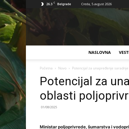
C
26.3
Creda, 5.avgust 2026
Belgrade
NASLOVNA
VEST
Početna
Novo
Potencijal za unapređenje saradnje S
Potencijal za una
oblasti poljopriv
01/08/2025
Ministar poljoprivrede, šumarstva i vodopr