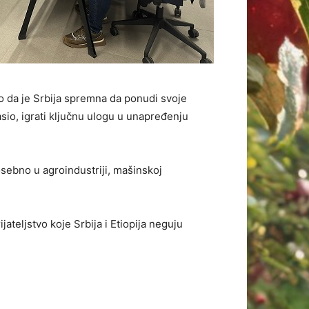
o da je Srbija spremna da ponudi svoje
sio, igrati ključnu ulogu u unapređenju
sebno u agroindustriji, mašinskoj
ateljstvo koje Srbija i Etiopija neguju