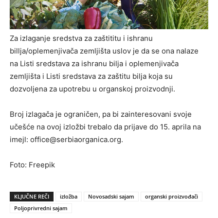
Za izlaganje sredstva za zaštititu i ishranu
billja/oplemenjivača zemljišta uslov je da se ona nalaze
na Listi sredstava za ishranu bilja i oplemenjivača
zemljišta i Listi sredstava za zaštitu bilja koja su
dozvoljena za upotrebu u organskoj proizvodnji.
Broj izlagača je ograničen, pa bi zainteresovani svoje
učešće na ovoj izložbi trebalo da prijave do 15. aprila na
imejl: office@serbiaorganica.org.
Foto: Freepik
KLJUČNE REČI
izložba
Novosadski sajam
organski proizvođači
Poljoprivredni sajam