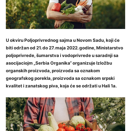
U okviru Poljoprivrednog sajma u Novom Sadu, koji će
biti održan od 21. do 27. maja 2022. godine, Ministarstvo
poljoprivrede, šumarstva i vodoprivrede u saradnji sa
asocijaciojm „Serbia Organika“ organizuje Izložbu
organskih proizvoda, proizvoda sa oznakom
geografskog porekla, proizvoda sa oznakom srpski
kvalitet i zanatskog piva, koja će se održati u Hali 1a.