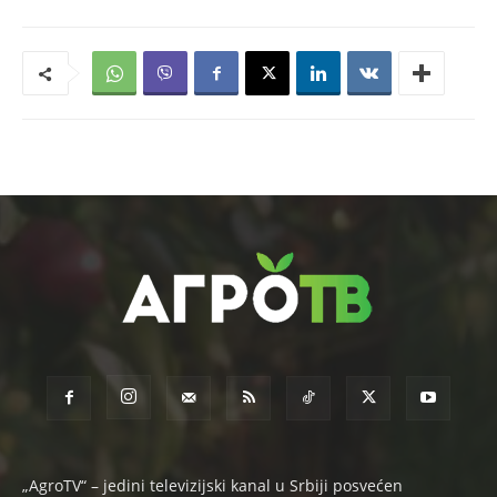
„AgroTV“ – jedini televizijski kanal u Srbiji posvećen