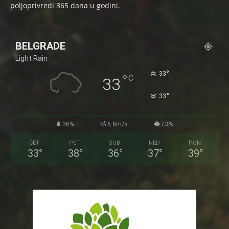
poljoprivredi 365 dana u godini.
BELGRADE
Light Rain
°
33
°
C
33
°
33
36%
6.8m/s
73%
ČET
PET
SUB
NED
PON
33
°
38
°
36
°
37
°
39
°