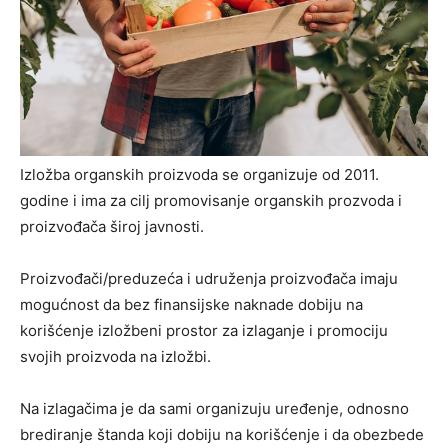
Izložba organskih proizvoda se organizuje od 2011.
godine i ima za cilj promovisanje organskih prozvoda i
proizvođača široj javnosti.
Proizvođači/preduzeća i udruženja proizvođača imaju
mogućnost da bez finansijske naknade dobiju na
korišćenje izložbeni prostor za izlaganje i promociju
svojih proizvoda na izložbi.
Na izlagačima je da sami organizuju uređenje, odnosno
brediranje štanda koji dobiju na korišćenje i da obezbede