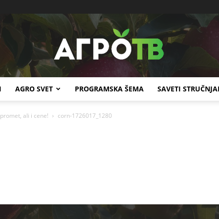
I
AGRO SVET
PROGRAMSKA ŠEMA
SAVETI STRUČNJA
Agro
promet, ali i cene!
corn-1726017_1280
TV