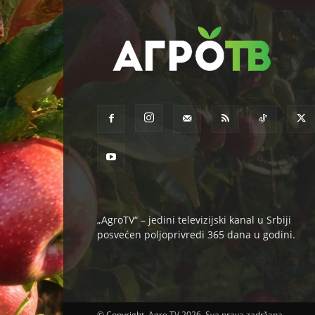
„AgroTV“ – jedini televizijski kanal u Srbiji
posvećen poljoprivredi 365 dana u godini.
© Copyright. Agro TV 2026. Sva prava zadržana.