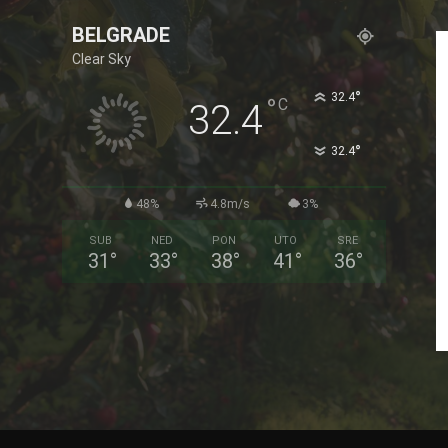
BELGRADE
Clear Sky
°
32.4
°
C
32.4
°
32.4
48%
4.8m/s
3%
SUB
NED
PON
UTO
SRE
31
°
33
°
38
°
41
°
36
°