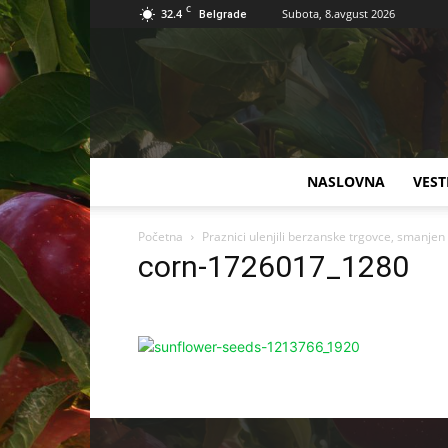
C
32.4
Subota, 8.avgust 2026
Belgrade
NASLOVNA
VEST
Početna
Praznici ulenjili berzanske trgovce, smanjen 
corn-1726017_1280