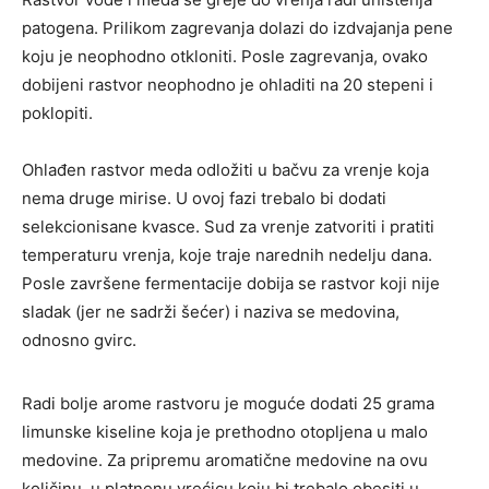
patogena. Prilikom zagrevanja dolazi do izdvajanja pene
koju je neophodno otkloniti. Posle zagrevanja, ovako
dobijeni rastvor neophodno je ohladiti na 20 stepeni i
poklopiti.
Ohlađen rastvor meda odložiti u bačvu za vrenje koja
nema druge mirise. U ovoj fazi trebalo bi dodati
selekcionisane kvasce. Sud za vrenje zatvoriti i pratiti
temperaturu vrenja, koje traje narednih nedelju dana.
Posle završene fermentacije dobija se rastvor koji nije
sladak (jer ne sadrži šećer) i naziva se medovina,
odnosno gvirc.
Radi bolje arome rastvoru je moguće dodati 25 grama
limunske kiseline koja je prethodno otopljena u malo
medovine. Za pripremu aromatične medovine na ovu
količinu, u platnenu vrećicu koju bi trebalo obesiti u