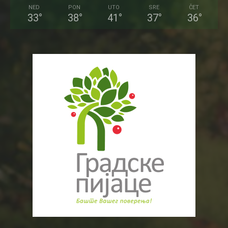
NED
PON
UTO
SRE
ČET
33
°
38
°
41
°
37
°
36
°