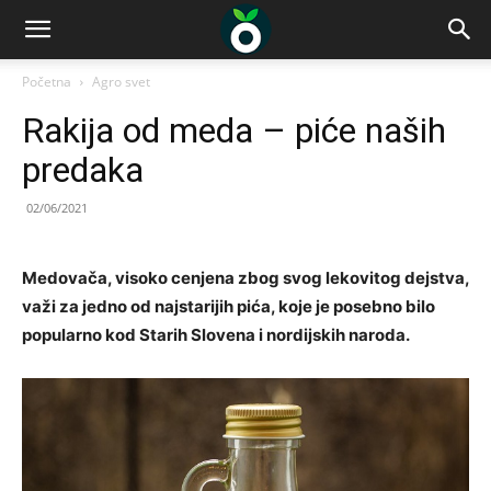
Početna
Agro svet
Rakija od meda – piće naših
predaka
02/06/2021
Medovača, visoko cenjena zbog svog lekovitog dejstva,
važi za jedno od najstarijih pića, koje je posebno bilo
popularno kod Starih Slovena i nordijskih naroda.