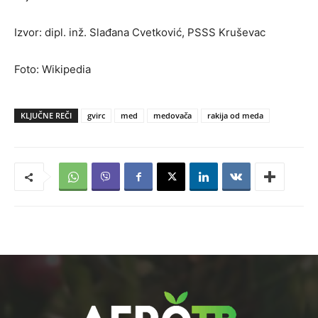
Izvor: dipl. inž. Slađana Cvetković, PSSS Kruševac
Foto: Wikipedia
KLJUČNE REČI
gvirc
med
medovača
rakija od meda