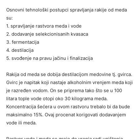
Osnovni tehnološki postupci spravljanja rakije od meda
su:
1. spravljanje rastvora meda i vode
2. dodavanje selekcionisanih kvasaca
3. fermentacija
4. destilacija
5. svođenje na pravu jačinu i finalizacija
Rakija od meda se dobija destilacijom medovine tj. gvirca.
Gvirc je napitak koji nastaje alkoholnim vrenjem meda koji
je razređen vodom. On se priprema tako što se u 100
litara tople vode otopi oko 30 kilograma meda.
Koncentracija šećera u ovom rastvoru trebalo bi da bude
maksimalno 15%. Ovaj procenat korigovati dodavanjem
vode ili meda.
Rastvor vode i meda se greje do vrenja radi uništenja