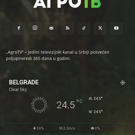
„AgroTV“ – jedini televizijski kanal u Srbiji posvećen
poljoprivredi 365 dana u godini.
BELGRADE
Clear Sky
°
24.5
°
C
24.5
°
24.5
50%
2.3m/s
0%