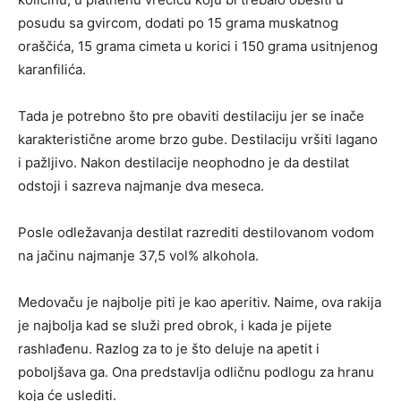
posudu sa gvircom, dodati po 15 grama muskatnog
oraščića, 15 grama cimeta u korici i 150 grama usitnjenog
karanfilića.
Tada je potrebno što pre obaviti destilaciju jer se inače
karakteristične arome brzo gube. Destilaciju vršiti lagano
i pažljivo. Nakon destilacije neophodno je da destilat
odstoji i sazreva najmanje dva meseca.
Posle odležavanja destilat razrediti destilovanom vodom
na jačinu najmanje 37,5 vol% alkohola.
Medovaču je najbolje piti je kao aperitiv. Naime, ova rakija
je najbolja kad se služi pred obrok, i kada je pijete
rashlađenu. Razlog za to je što deluje na apetit i
poboljšava ga. Ona predstavlja odličnu podlogu za hranu
koja će uslediti.