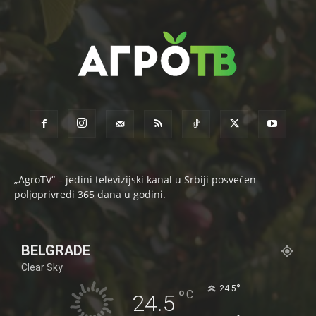
„AgroTV“ – jedini televizijski kanal u Srbiji posvećen
poljoprivredi 365 dana u godini.
BELGRADE
Clear Sky
°
24.5
°
C
24.5