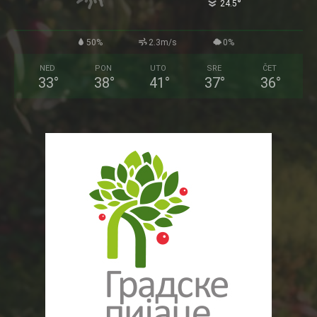
°
24.5
50%
2.3m/s
0%
NED
PON
UTO
SRE
ČET
33
°
38
°
41
°
37
°
36
°