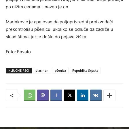
po nižim cenama – naveo je on.
Marinković je apelovao da poljoprivredni proizvođači
prekontrolišu pšenicu, ukoliko se odluče da zadrže u
skladištima, jer je došlo do pojave žiška.
Foto: Envato
KLJUČNE REČI
plasman
pšenica
Republika Srpska