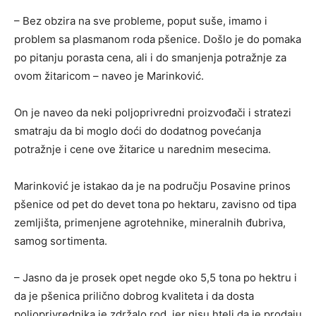
– Bez obzira na sve probleme, poput suše, imamo i
problem sa plasmanom roda pšenice. Došlo je do pomaka
po pitanju porasta cena, ali i do smanjenja potražnje za
ovom žitaricom – naveo je Marinković.
On je naveo da neki poljoprivredni proizvođači i stratezi
smatraju da bi moglo doći do dodatnog povećanja
potražnje i cene ove žitarice u narednim mesecima.
Marinković je istakao da je na području Posavine prinos
pšenice od pet do devet tona po hektaru, zavisno od tipa
zemljišta, primenjene agrotehnike, mineralnih đubriva,
samog sortimenta.
– Jasno da je prosek opet negde oko 5,5 tona po hektru i
da je pšenica prilično dobrog kvaliteta i da dosta
poljoprivrednika je zdržalo rod, jer nisu hteli da je prodaju