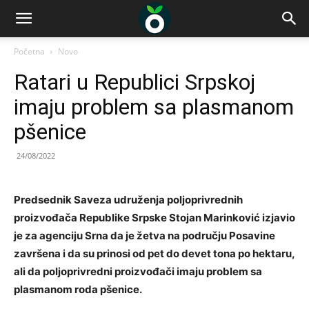
Početna
Novo
Ratari u Republici Srpskoj
imaju problem sa plasmanom
pšenice
24/08/2022
Predsednik Saveza udruženja poljoprivrednih
proizvođača Republike Srpske Stojan Marinković izjavio
je za agenciju Srna da je žetva na području Posavine
završena i da su prinosi od pet do devet tona po hektaru,
ali da poljoprivredni proizvođači imaju problem sa
plasmanom roda pšenice.