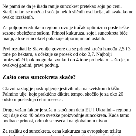
Ne pamti se da je ikada ranije suncokret pretekao soju po ceni.
Stariji ratari se možda i sećaju nekih sličnih oscilacija, ali svakako ne
ovako izraženih.
Za poljoprivrednike u regionu ovo je tračak optimizma posle teške
sezone obeležene sušom. Prinosi kukuruza, soje i suncokreta biće
manji, ali se suncokret pokazuje otpornijim od ostalih.
Prvi rezultati iz Slavonije govore da se prinosi kreću između 2,5 i 3
tone po hektaru, a očekuje se prosek od oko 2,7. Najbolji
proizvođači ipak mogu da izvuku i do 4 tone po hektaru – što je, u
ovakvoj godini, pravi podvig.
Zašto cena suncokreta skače?
Glavni razlog je poskupljenje jestivih ulja na svetskom tržištu.
Palmino ulje, koje praktično diktira tempo, skočilo je za oko 20
odsto u poslednja četiri meseca.
Drugi važan faktor je suša u istočnom delu EU i Ukrajini – regionu
koji daje oko 40 odsto svetske proizvodnje suncokreta. Kada tamo
podbace prinosi, odmah se oseća i na globalnom nivou.
Za razliku od suncokreta, cena kukuruza na evropskom tržištu