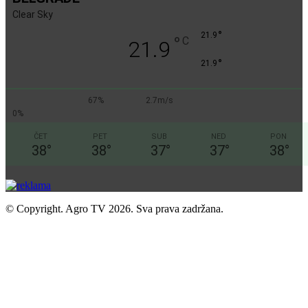
Clear Sky
°
21.9
°
C
21.9
°
21.9
67%
2.7m/s
0%
ČET
PET
SUB
NED
PON
38
°
38
°
37
°
37
°
38
°
© Copyright. Agro TV 2026. Sva prava zadržana.