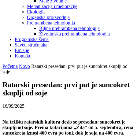
Male životinje
Mehanizacija i melioracije
Ekologija
Organska proizvodnja
Prehrambena tehnologija
Biljna prehrambena tehnologija
Životinjska prehrambena tehnologija
Programska šema
Saveti stručnjaka
Emisije
Kontakt
Početna
Novo
Ratarski presedan: prvi put je suncokret skuplji od
soje
Ratarski presedan: prvi put je suncokret
skuplji od soje
16/09/2025
Na tržištu ratarskih kultura desio se presedan: suncokret je
skuplji od soje. Prema kotacijama „Žita“ od 5. septembra, cena
suncokreta iznosi 460 evra po toni, dok je soja na 400 evra.