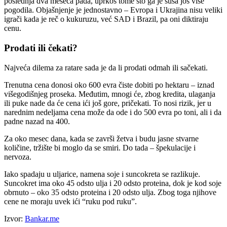
poslednja dva meseca pada, uprkos tome što ga je suša još više
pogodila. Objašnjenje je jednostavno – Evropa i Ukrajina nisu veliki
igrači kada je reč o kukuruzu, već SAD i Brazil, pa oni diktiraju
cenu.
Prodati ili čekati?
Najveća dilema za ratare sada je da li prodati odmah ili sačekati.
Trenutna cena donosi oko 600 evra čiste dobiti po hektaru – iznad
višegodišnjeg proseka. Međutim, mnogi će, zbog kredita, ulaganja
ili puke nade da će cena ići još gore, pričekati. To nosi rizik, jer u
narednim nedeljama cena može da ode i do 500 evra po toni, ali i da
padne nazad na 400.
Za oko mesec dana, kada se završi žetva i budu jasne stvarne
količine, tržište bi moglo da se smiri. Do tada – špekulacije i
nervoza.
Iako spadaju u uljarice, namena soje i suncokreta se razlikuje.
Suncokret ima oko 45 odsto ulja i 20 odsto proteina, dok je kod soje
obrnuto – oko 35 odsto proteina i 20 odsto ulja. Zbog toga njihove
cene ne moraju uvek ići “ruku pod ruku”.
Izvor:
Bankar.me