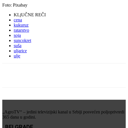
Foto: Pixabay
KLjUČNE REČI
cena
kukuruz
ratarstvo
soja
suncokret
suša
uljarice
ulje
„AgroTV“ – jedini televizijski kanal u Srbiji posvećen poljoprivredi
365 dana u godini.
BELGRADE