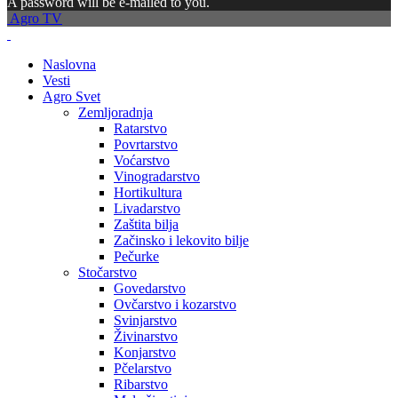
A password will be e-mailed to you.
Agro TV
Naslovna
Vesti
Agro Svet
Zemljoradnja
Ratarstvo
Povrtarstvo
Voćarstvo
Vinogradarstvo
Hortikultura
Livadarstvo
Zaštita bilja
Začinsko i lekovito bilje
Pečurke
Stočarstvo
Govedarstvo
Ovčarstvo i kozarstvo
Svinjarstvo
Živinarstvo
Konjarstvo
Pčelarstvo
Ribarstvo