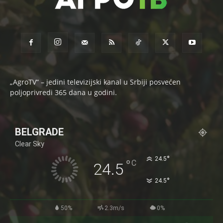
„AgroTV“ – jedini televizijski kanal u Srbiji posvećen
poljoprivredi 365 dana u godini.
BELGRADE
Clear Sky
°
24.5
°
C
24.5
°
24.5
50%
2.3m/s
0%