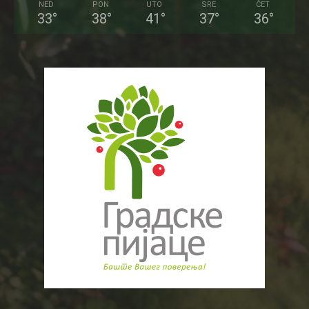
NED
PON
UTO
SRE
ČET
33
°
38
°
41
°
37
°
36
°