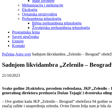
Male životinje
Mehanizacija i melioracije
Ekologija
Organska proizvodnja
Prehrambena tehnologija
Biljna prehrambena tehnologija
Životinjska prehrambena tehnologija
Programska šema
Saveti stručnjaka
Emisije
Kontakt
Početna
Agro svet
Sadnjom likvidambra „Zelenilo – Beograd” obelež
Sadnjom likvidambra „Zelenilo – Beograd”
21/10/2023
Svake godine 20.oktobra, povodom rođendana, JKP „Zelenilo – 
generalnog direktora preduzeća Dušan Tojagić i dvostruka olimpi
– Ove godine kada JKP „Zelenilo – Beograd” obeležava 94 godine od 
značaj zaštite i unapređenja zelenila. Ovim činom želja nam je bila 