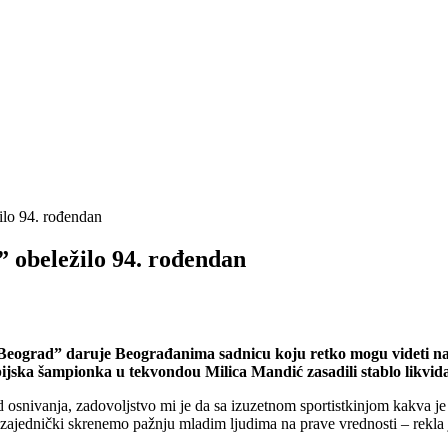
ilo 94. rođendan
 obeležilo 94. rođendan
Beograd” daruje Beograđanima sadnicu koju retko mogu videti na
jska šampionka u tekvondou Milica Mandić zasadili stablo likvida
osnivanja, zadovoljstvo mi je da sa izuzetnom sportistkinjom kakva je
da zajednički skrenemo pažnju mladim ljudima na prave vrednosti – rekl