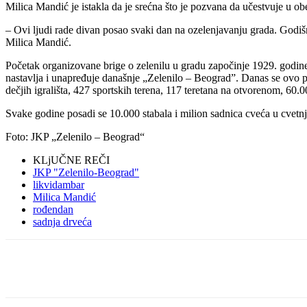
Milica Mandić je istakla da je srećna što je pozvana da učestvuje u 
– Ovi ljudi rade divan posao svaki dan na ozelenjavanju grada. Godišn
Milica Mandić.
Početak organizovane brige o zelenilu u gradu započinje 1929. godin
nastavlja i unapređuje današnje „Zelenilo – Beograd”. Danas se ovo p
dečjih igrališta, 427 sportskih terena, 117 teretana na otvorenom, 60
Svake godine posadi se 10.000 stabala i milion sadnica cveća u cvetn
Foto: JKP „Zelenilo – Beograd“
KLjUČNE REČI
JKP "Zelenilo-Beograd"
likvidambar
Milica Mandić
rođendan
sadnja drveća
Share