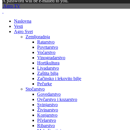
A password will be e-mailed to you.
Agro TV
Naslovna
Vesti
Agro Svet
Zemljoradnja
Ratarstvo
Povrtarstvo
Voćarstvo
Vinogradarstvo
Hortikultura
Livadarstvo
Zaštita bilja
Začinsko i lekovito bilje
Pečurke
Stočarstvo
Govedarstvo
Ovčarstvo i kozarstvo
Svinjarstvo
Živinarstvo
Konjarstvo
Pčelarstvo
Ribarstvo