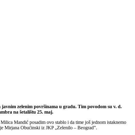
 javnim zelenim površinama u gradu. Tim povodom su v. d.
mbra na šetalištu 25. maj.
 Milica Mandić posadim ovo stablo i da time još jednom istaknemo
a je Mirjana Obućinski iz JKP „Zelenilo – Beograd”.