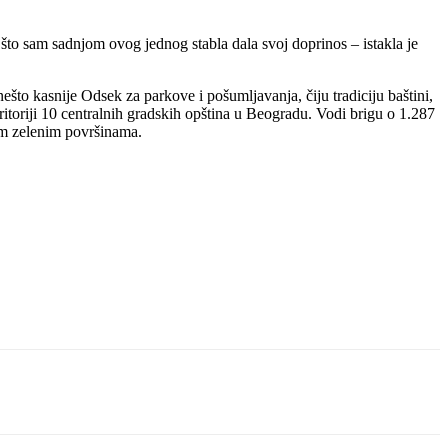
što sam sadnjom ovog jednog stabla dala svoj doprinos – istakla je
o kasnije Odsek za parkove i pošumljavanja, čiju tradiciju baštini,
itoriji 10 centralnih gradskih opština u Beogradu. Vodi brigu o 1.287
nim zelenim površinama.