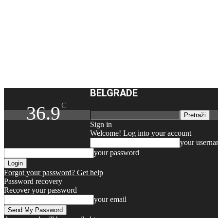
BELGRADE
C
36.9
Sign in
Welcome! Log into your account
your usern
your password
Forgot your password? Get help
Password recovery
Recover your password
your email