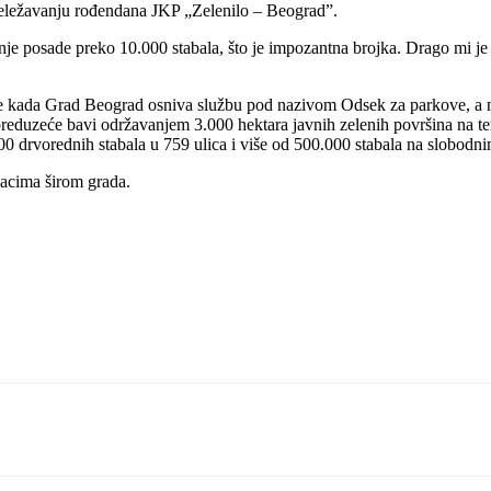
obeležavanju rođendana JKP „Zelenilo – Beograd”.
je posade preko 10.000 stabala, što je impozantna brojka. Drago mi je 
e kada Grad Beograd osniva službu pod nazivom Odsek za parkove, a nešt
reduzeće bavi održavanjem 3.000 hektara javnih zelenih površina na ter
.000 drvorednih stabala u 759 ulica i više od 500.000 stabala na slobod
jacima širom grada.