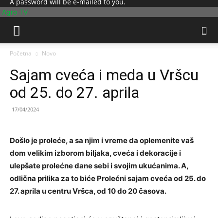
A password will be e-mailed to you.
Agro TV
Početna
Novo
Sajam cveća i meda u Vršcu
od 25. do 27. aprila
17/04/2024
Došlo je proleće, a sa njim i vreme da oplemenite vaš
dom velikim izborom biljaka, cveća i dekoracije i
ulepšate prolećne dane sebi i svojim ukućanima. A,
odlična prilika za to biće Prolećni sajam cveća od 25. do
27. aprila u centru Vršca, od 10 do 20 časova.