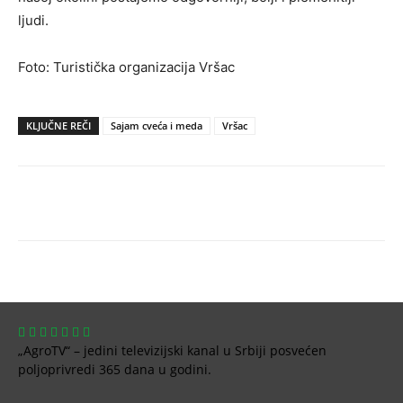
ljudi.
Foto: Turistička organizacija Vršac
KLJUČNE REČI
Sajam cveća i meda
Vršac
„AgroTV“ – jedini televizijski kanal u Srbiji posvećen
poljoprivredi 365 dana u godini.