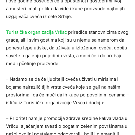
I ove godine posetioci će u opuštenoj i gostoprimljivoj
atmosferi imati priliku da vide i kupe proizvode najboljih
uzgajivača cveća iz cele Srbije.
Turistička organizacija Vršac
prirediće stanovnicima ovog
grada, ali i svim gostima koji su u njemu sa namerom da
ponesu lepe utiske, da uživaju u izloženom cveću, dobiju
savete o gajenju pojedinih vrsta, a moći će i da probaju
med i pčelinje proizvode.
– Nadamo se da će ljubitelji cveća uživati u mirisima i
bojama najrazličitijih vrsta cveća koje se gaji na našim
prostorima i da će moći da ih kupe po povoljnim cenama –
ističu iz Turističke organizacije Vršca i dodaju:
– Prioritet nam je promocija zdrave sredine kakva vlada u
Vršcu, a jačanjem svesti o bogatim zelenim površinama u
našoj okolini postajemo odgovorniji, bolji i plemenitiji