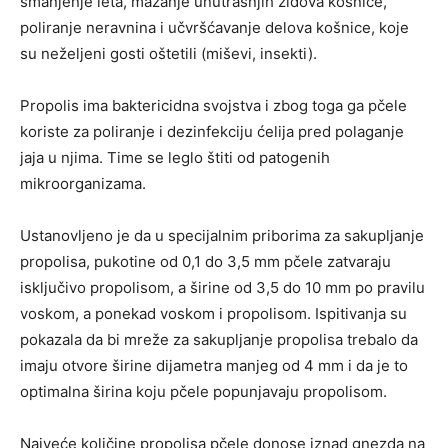
smanjenje leta, mazanje unutrašnjih zidova košnice,
poliranje neravnina i učvršćavanje delova košnice, koje
su neželjeni gosti oštetili (miševi, insekti).
Propolis ima baktericidna svojstva i zbog toga ga pčele
koriste za poliranje i dezinfekciju ćelija pred polaganje
jaja u njima. Time se leglo štiti od patogenih
mikroorganizama.
Ustanovljeno je da u specijalnim priborima za sakupljanje
propolisa, pukotine od 0,1 do 3,5 mm pčele zatvaraju
isključivo propolisom, a širine od 3,5 do 10 mm po pravilu
voskom, a ponekad voskom i propolisom. Ispitivanja su
pokazala da bi mreže za sakupljanje propolisa trebalo da
imaju otvore širine dijametra manjeg od 4 mm i da je to
optimalna širina koju pčele popunjavaju propolisom.
Najveće količine propolisa pčele donose iznad gnezda na