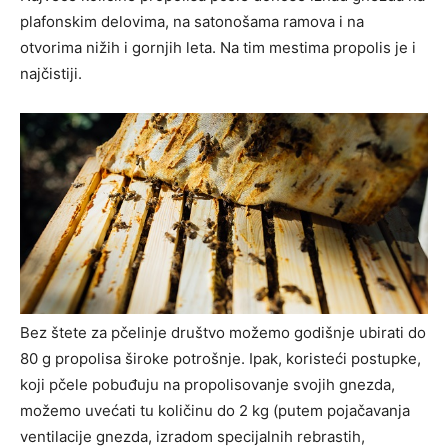
plafonskim delovima, na satonošama ramova i na
otvorima nižih i gornjih leta. Na tim mestima propolis je i
najčistiji.
Bez štete za pčelinje društvo možemo godišnje ubirati do
80 g propolisa široke potrošnje. Ipak, koristeći postupke,
koji pčele pobuđuju na propolisovanje svojih gnezda,
možemo uvećati tu količinu do 2 kg (putem pojačavanja
ventilacije gnezda, izradom specijalnih rebrastih,