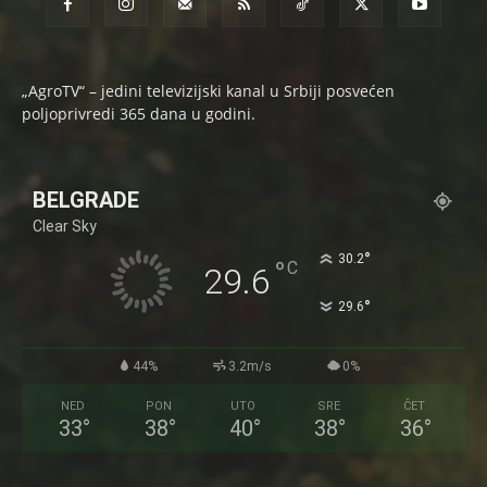
„AgroTV“ – jedini televizijski kanal u Srbiji posvećen
poljoprivredi 365 dana u godini.
BELGRADE
Clear Sky
°
30.2
°
C
29.6
°
29.6
44%
3.2m/s
0%
NED
PON
UTO
SRE
ČET
33
°
38
°
40
°
38
°
36
°