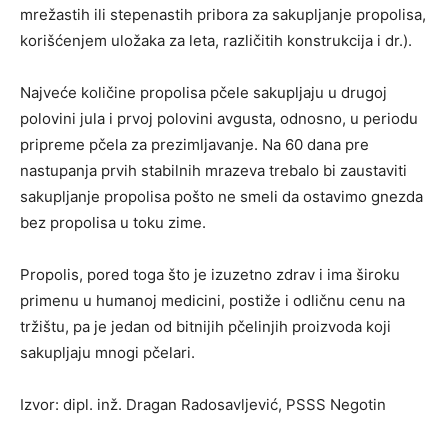
mrežastih ili stepenastih pribora za sakupljanje propolisa,
korišćenjem uložaka za leta, različitih konstrukcija i dr.).
Najveće količine propolisa pčele sakupljaju u drugoj
polovini jula i prvoj polovini avgusta, odnosno, u periodu
pripreme pčela za prezimljavanje. Na 60 dana pre
nastupanja prvih stabilnih mrazeva trebalo bi zaustaviti
sakupljanje propolisa pošto ne smeli da ostavimo gnezda
bez propolisa u toku zime.
Propolis, pored toga što je izuzetno zdrav i ima široku
primenu u humanoj medicini, postiže i odličnu cenu na
tržištu, pa je jedan od bitnijih pčelinjih proizvoda koji
sakupljaju mnogi pčelari.
Izvor: dipl. inž. Dragan Radosavljević, PSSS Negotin