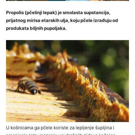
Propolis (pčelinji lepak) je smolasta supstancija,
prijatnog mirisa etarskih ulja, koju pčele izrađuju od
produkata biljnih pupoljaka.
U košnicama ga pčele koriste za lepljenje šupljina i