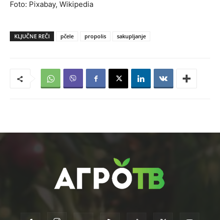
Foto: Pixabay, Wikipedia
KLJUČNE REČI
pčele
propolis
sakupljanje