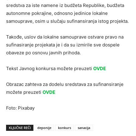
sredstva za iste namene iz budžeta Republike, budžeta
autonomne pokrajine, odnosno jedinice lokalne
samouprave, osim u slučaju sufinansiranja istog projekta.
Takođe, uslov da lokalne samouprave ostvare pravo na
sufinasiranje projekata je i da su izmirile sve dospele
obaveze po osnovu javnih prihoda.
Tekst Javnog konkursa možete preuzeti
OVDE
Obrazac zahteva za dodelu sredstava za sufinansiranje
možete preuzeti
OVDE
Foto: Pixabay
KLJUČNE REČI
deponije
konkurs
sanacija