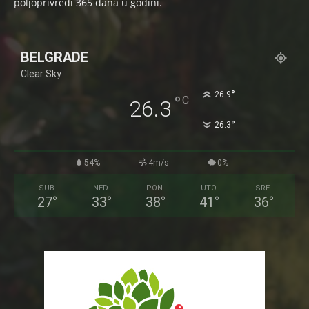
poljoprivredi 365 dana u godini.
BELGRADE
Clear Sky
°
26.9
°
C
26.3
°
26.3
54%
4m/s
0%
SUB
NED
PON
UTO
SRE
27
°
33
°
38
°
41
°
36
°