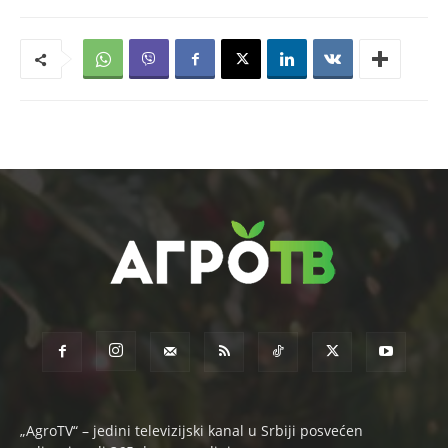
„AgroTV“ – jedini televizijski kanal u Srbiji posvećen