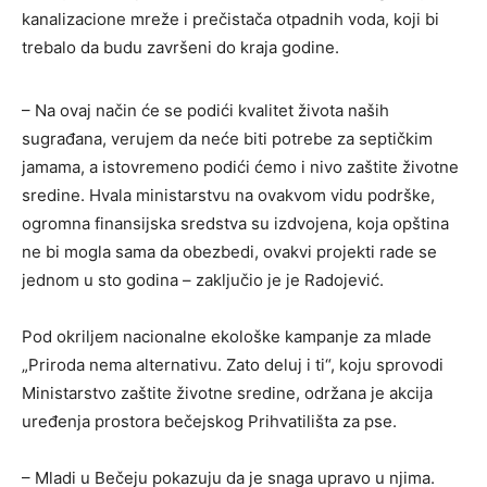
kanalizacione mreže i prečistača otpadnih voda, koji bi
trebalo da budu završeni do kraja godine.
– Na ovaj način će se podići kvalitet života naših
sugrađana, verujem da neće biti potrebe za septičkim
jamama, a istovremeno podići ćemo i nivo zaštite životne
sredine. Hvala ministarstvu na ovakvom vidu podrške,
ogromna finansijska sredstva su izdvojena, koja opština
ne bi mogla sama da obezbedi, ovakvi projekti rade se
jednom u sto godina – zaključio je je Radojević.
Pod okriljem nacionalne ekološke kampanje za mlade
„Priroda nema alternativu. Zato deluj i ti“, koju sprovodi
Ministarstvo zaštite životne sredine, održana je akcija
uređenja prostora bečejskog Prihvatilišta za pse.
– Mladi u Bečeju pokazuju da je snaga upravo u njima.