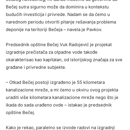
Bečej sutra sigurno može da dominira u kontekstu
budućih investicija i privrede. Nadam se da ćemo u
narednom periodu otvoriti pitanje rešavanja problema
deponije na teritoriji Bečeja – navela je Pavkov.
Predsednik opštine Bečej Vuk Radojević je projekat
izgradnje prečistača za otpadne vode takođe
okarakterisao kao kapitalan, od istorijskog značaja za sve
građane i privredne subjekte.
– Otkad Bečej postoji izgrađeno je 55 kilometara
kanalizacione mreže, a mi ćemo u okviru ovog projekta
uraditi više kilometara kanalizacione mreže nego što je
ikada do sada urađeno ovde – istakao je predsednik
opštine Bečej.
Kako je rekao, paralelno se izvode radovi na izgradnji