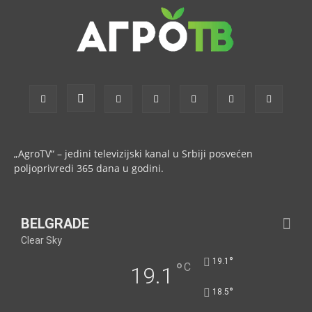
„AgroTV“ – jedini televizijski kanal u Srbiji posvećen
poljoprivredi 365 dana u godini.
BELGRADE
Clear Sky
°
19.1
°
C
19.1
°
18.5