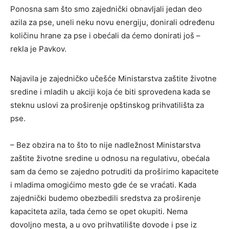
Ponosna sam što smo zajednički obnavljali jedan deo
azila za pse, uneli neku novu energiju, donirali određenu
količinu hrane za pse i obećali da ćemo donirati još –
rekla je Pavkov.
Najavila je zajedničko učešće Ministarstva zaštite životne
sredine i mladih u akciji koja će biti sprovedena kada se
steknu uslovi za proširenje opštinskog prihvatilišta za
pse.
– Bez obzira na to što to nije nadležnost Ministarstva
zaštite životne sredine u odnosu na regulativu, obećala
sam da ćemo se zajedno potruditi da proširimo kapacitete
i mladima omogićimo mesto gde će se vraćati. Kada
zajednički budemo obezbedili sredstva za proširenje
kapaciteta azila, tada ćemo se opet okupiti. Nema
dovoljno mesta, a u ovo prihvatilište dovode i pse iz