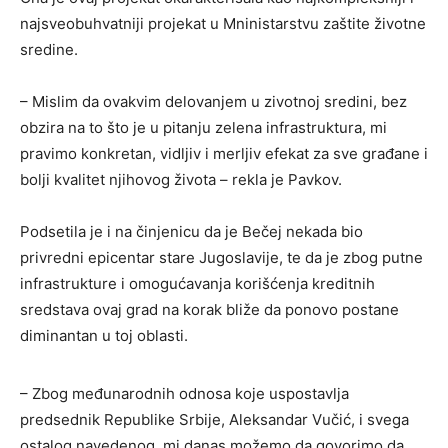
najsveobuhvatniji projekat u Mninistarstvu zaštite životne
sredine.
– Mislim da ovakvim delovanjem u zivotnoj sredini, bez
obzira na to što je u pitanju zelena infrastruktura, mi
pravimo konkretan, vidljiv i merljiv efekat za sve građane i
bolji kvalitet njihovog života – rekla je Pavkov.
Podsetila je i na činjenicu da je Bečej nekada bio
privredni epicentar stare Jugoslavije, te da je zbog putne
infrastrukture i omogućavanja korišćenja kreditnih
sredstava ovaj grad na korak bliže da ponovo postane
diminantan u toj oblasti.
– Zbog međunarodnih odnosa koje uspostavlja
predsednik Republike Srbije, Aleksandar Vučić, i svega
ostalog navedenog, mi danas možemo da govorimo da