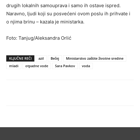
drugih lokalnih samouprava i samo ih ostave ispred.
Naravno, ljudi koji su posvećeni ovom poslu ih prihvate i
o njima brinu – kazala je ministarka.
Foto: Tanjug/Aleksandra Orlić
KLJUČNE REČI
azil
Bečej
Ministarstvo zaštite životne sredine
mladi
otpadne vode
Sara Pavkov
voda