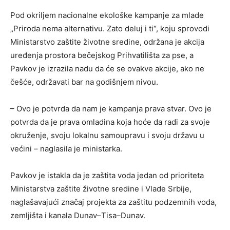
Pod okriljem nacionalne ekološke kampanje za mlade
„Priroda nema alternativu. Zato deluj i ti“, koju sprovodi
Ministarstvo zaštite životne sredine, održana je akcija
uređenja prostora bečejskog Prihvatilišta za pse, a
Pavkov je izrazila nadu da će se ovakve akcije, ako ne
češće, održavati bar na godišnjem nivou.
– Ovo je potvrda da nam je kampanja prava stvar. Ovo je
potvrda da je prava omladina koja hoće da radi za svoje
okruženje, svoju lokalnu samoupravu i svoju državu u
većini – naglasila je ministarka.
Pavkov je istakla da je zaštita voda jedan od prioriteta
Ministarstva zaštite životne sredine i Vlade Srbije,
naglašavajući značaj projekta za zaštitu podzemnih voda,
zemljišta i kanala Dunav–Tisa–Dunav.