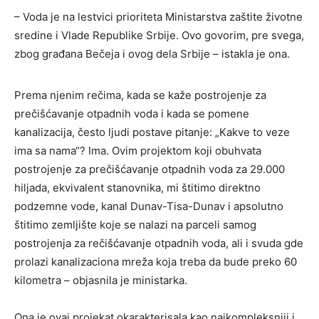
– Voda je na lestvici prioriteta Ministarstva zaštite životne
sredine i Vlade Republike Srbije. Ovo govorim, pre svega,
zbog građana Bečeja i ovog dela Srbije – istakla je ona.
Prema njenim rečima, kada se kaže postrojenje za
prečišćavanje otpadnih voda i kada se pomene
kanalizacija, često ljudi postave pitanje: „Kakve to veze
ima sa nama“? Ima. Ovim projektom koji obuhvata
postrojenje za prečišćavanje otpadnih voda za 29.000
hiljada, ekvivalent stanovnika, mi štitimo direktno
podzemne vode, kanal Dunav-Tisa-Dunav i apsolutno
štitimo zemljište koje se nalazi na parceli samog
postrojenja za rečišćavanje otpadnih voda, ali i svuda gde
prolazi kanalizaciona mreža koja treba da bude preko 60
kilometra – objasnila je ministarka.
Ona je ovaj projekat okarakterisala kao najkompleksniji i