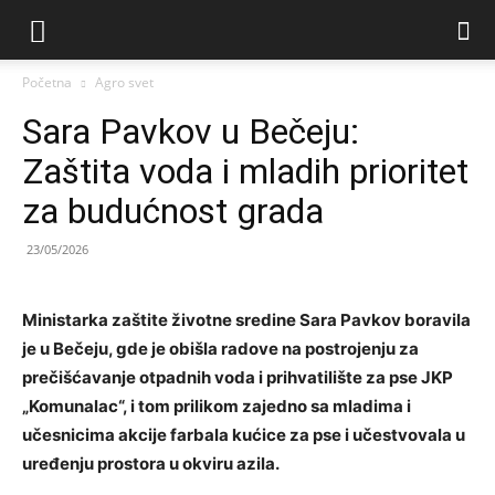
Početna
Agro svet
Sara Pavkov u Bečeju:
Zaštita voda i mladih prioritet
za budućnost grada
23/05/2026
Ministarka zaštite životne sredine Sara Pavkov boravila
je u Bečeju, gde je obišla radove na postrojenju za
prečišćavanje otpadnih voda i prihvatilište za pse JKP
„Komunalac“, i tom prilikom zajedno sa mladima i
učesnicima akcije farbala kućice za pse i učestvovala u
uređenju prostora u okviru azila.