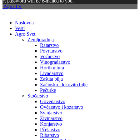
A password will be e-mailed to you.
Agro TV
Naslovna
Vesti
Agro Svet
Zemljoradnja
Ratarstvo
Povrtarstvo
Voćarstvo
Vinogradarstvo
Hortikultura
Livadarstvo
Zaštita bilja
Začinsko i lekovito bilje
Pečurke
Stočarstvo
Govedarstvo
Ovčarstvo i kozarstvo
Svinjarstvo
Živinarstvo
Konjarstvo
Pčelarstvo
Ribarstvo