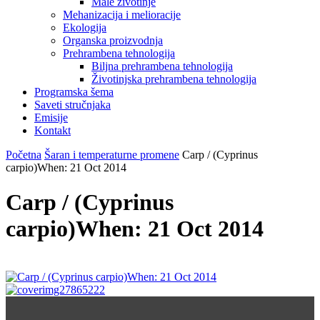
Male životinje
Mehanizacija i melioracije
Ekologija
Organska proizvodnja
Prehrambena tehnologija
Biljna prehrambena tehnologija
Životinjska prehrambena tehnologija
Programska šema
Saveti stručnjaka
Emisije
Kontakt
Početna
Šaran i temperaturne promene
Carp / (Cyprinus
carpio)When: 21 Oct 2014
Carp / (Cyprinus
carpio)When: 21 Oct 2014