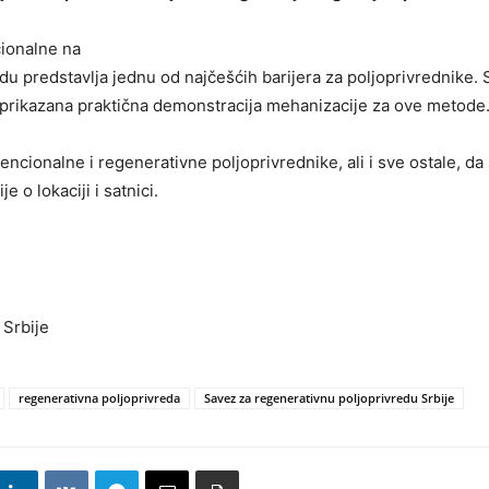
cionalne na
edu predstavlja jednu od najčešćih barijera za poljoprivrednike.
i prikazana praktična demonstracija mehanizacije za ove metode
ncionalne i regenerativne poljoprivrednike, ali i sve ostale, d
e o lokaciji i satnici.
 Srbije
regenerativna poljoprivreda
Savez za regenerativnu poljoprivredu Srbije