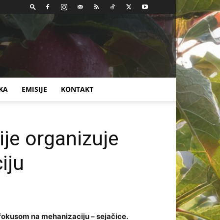
KA
EMISIJE
KONTAKT
ije organizuje
iju
fokusom na mehanizaciju – sejačice.