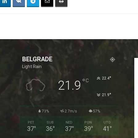
BELGRADE
Light Rain
°
22.4
°
C
21.9
°
21.9
73%
2.7m/s
57%
PET
SUB
NED
PON
UTO
37
°
36
°
37
°
39
°
41
°