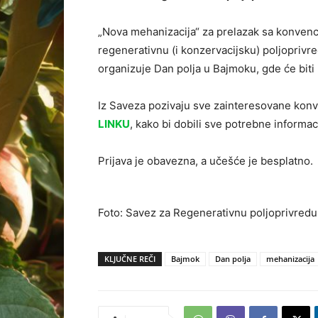
„Nova mehanizacija“ za prelazak sa konven
regenerativnu (i konzervacijsku) poljoprivr
organizuje Dan polja u Bajmoku, gde će bit
Iz Saveza pozivaju sve zainteresovane konve
LINKU
, kako bi dobili sve potrebne informacij
Prijava je obavezna, a učešće je besplatno.
Foto: Savez za Regenerativnu poljoprivredu
KLJUČNE REČI
Bajmok
Dan polja
mehanizacija