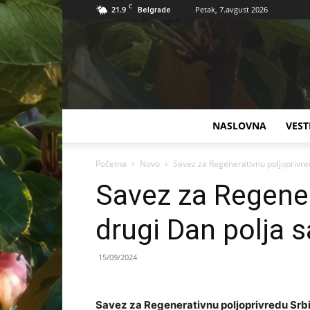
C
21.9
Petak, 7.avgust 2026
Belgrade
NASLOVNA
VEST
Početna
Novo
Savez za Regenerativnu poljoprivred
Savez za Regener
drugi Dan polja 
15/09/2024
Savez za Regenerativnu poljoprivredu Srb