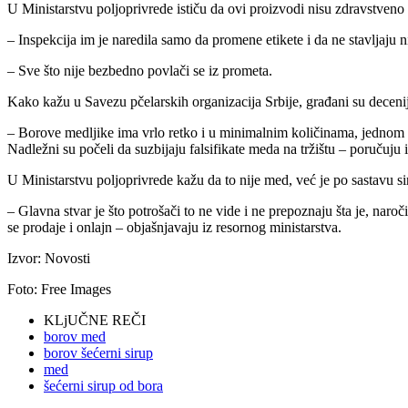
U Ministarstvu poljoprivrede ističu da ovi proizvodi nisu zdravstveno 
– Inspekcija im je naredila samo da promene etikete i da ne stavljaju
– Sve što nije bezbedno povlači se iz prometa.
Kako kažu u Savezu pčelarskih organizacija Srbije, građani su deceni
– Borove medljike ima vrlo retko i u minimalnim količinama, jednom 
Nadležni su počeli da suzbijaju falsifikate meda na tržištu – poručuju
U Ministarstvu poljoprivrede kažu da to nije med, već je po sastavu s
– Glavna stvar je što potrošači to ne vide i ne prepoznaju šta je, nar
se prodaje i onlajn – objašnjavaju iz resornog ministarstva.
Izvor: Novosti
Foto: Free Images
KLjUČNE REČI
borov med
borov šećerni sirup
med
šećerni sirup od bora