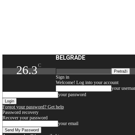
BELGRADE
C
26.3
Sign in
Welcome! Log into your account
your usern
your password
Forgot your password? Get help
Password recovery
Recover your password
your email