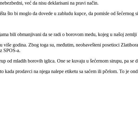
nebezbedni, već da nisu deklarisani na pravi način.
 ništa što bi moglo da dovede u zabludu kupce, da pomisle od šećernog s
jama bili obmanjivani da se radi o borovom medu, kojeg u našoj zemlji
u više godina. Zbog toga su, međutim, neobavešteni posetioci Zlatibor
 iz SPOS-a.
irup od mladih borovih iglica. One se kuvaju u šećernom sirupu, pa se d
očito kada prodavci na njega nalepe etiketu sa saćem ili pčelom. To je on