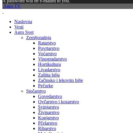
A password will be e-mailed to you.
Agro TV
Naslovna
Vesti
Agro Svet
Zemljoradnja
Ratarstvo
Povrtarstvo
Voćarstvo
Vinogradarstvo
Hortikultura
Livadarstvo
Zaštita bilja
Začinsko i lekovito bilje
Pečurke
Stočarstvo
Govedarstvo
Ovčarstvo i kozarstvo
Svinjarstvo
Živinarstvo
Konjarstvo
Pčelarstvo
Ribarstvo