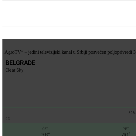
Share
„AgroTV“ – jedini televizijski kanal u Srbiji posvećen poljoprivredi 
BELGRADE
Clear Sky
60%
0%
ČET
PET
38
°
40
°