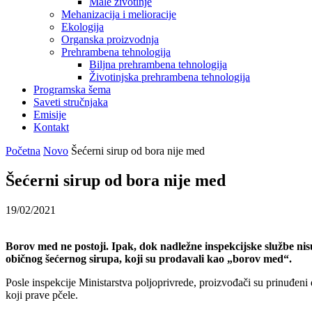
Male životinje
Mehanizacija i melioracije
Ekologija
Organska proizvodnja
Prehrambena tehnologija
Biljna prehrambena tehnologija
Životinjska prehrambena tehnologija
Programska šema
Saveti stručnjaka
Emisije
Kontakt
Početna
Novo
Šećerni sirup od bora nije med
Šećerni sirup od bora nije med
19/02/2021
Borov med ne postoji. Ipak, dok nadležne inspekcijske službe nis
običnog šećernog sirupa, koji su prodavali kao „borov med“.
Posle inspekcije Ministarstva poljoprivrede, proizvođači su prinuđeni
koji prave pčele.