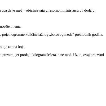
irupa da je med – objašnjavaju u resornom ministarstvu i dodaju:
 uopšte i nema.
a, pojeli ogromne količine lažnog „borovog meda“ prethodnih godina.
obije tamna boja.
da prevara, jer prodaju kilogram šećera, a ne med. Uz to, ovaj proizvod