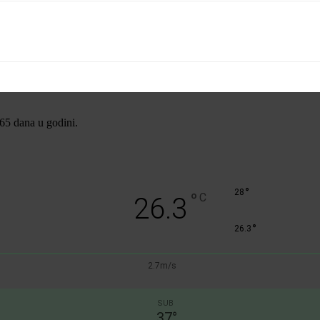
365 dana u godini.
°
28
°
C
26.3
°
26.3
2.7m/s
SUB
37
°