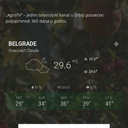
„AgroTV“ – jedini televizijski kanal u Srbiji posvećen
poljoprivredi 365 dana u godini.
BELGRADE
Overcast Clouds
°
30.8
°
C
29.6
°
29.6
51%
5m/s
92%
PET
SUB
NED
PON
UTO
29
°
34
°
36
°
39
°
41
°