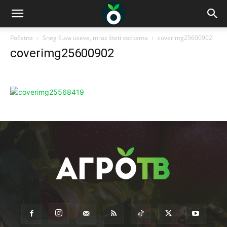
Početna
Sneg čuva useve, mraz šteti voćkama
coverimg25600902
coverimg25600902