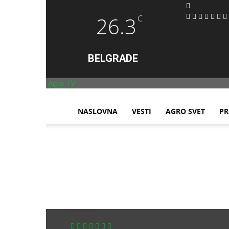
26.3
C
BELGRADE
Agro TV
NASLOVNA
VESTI
AGRO SVET
PR