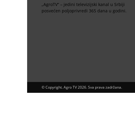
„AgroTV“ – jedini televizijski kanal u Srbiji
posvećen poljoprivredi 365 dana u godini.
© Copyright. Agro TV 2026. Sva prava zadržana.