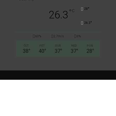
°
28
°
C
26.3
°
26.3
60%
2.7m/s
0%
ČET
PET
SUB
NED
PON
38
°
40
°
37
°
37
°
28
°