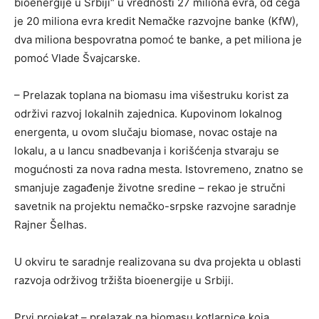
bioenergije u Srbiji“ u vrednosti 27 miliona evra, od čega
je 20 miliona evra kredit Nemačke razvojne banke (KfW),
dva miliona bespovratna pomoć te banke, a pet miliona je
pomoć Vlade Švajcarske.
– Prelazak toplana na biomasu ima višestruku korist za
održivi razvoj lokalnih zajednica. Kupovinom lokalnog
energenta, u ovom slučaju biomase, novac ostaje na
lokalu, a u lancu snadbevanja i korišćenja stvaraju se
mogućnosti za nova radna mesta. Istovremeno, znatno se
smanjuje zagađenje životne sredine – rekao je stručni
savetnik na projektu nemačko-srpske razvojne saradnje
Rajner Šelhas.
U okviru te saradnje realizovana su dva projekta u oblasti
razvoja održivog tržišta bioenergije u Srbiji.
Prvi projekat – prelazak na biomasu kotlarnice koja