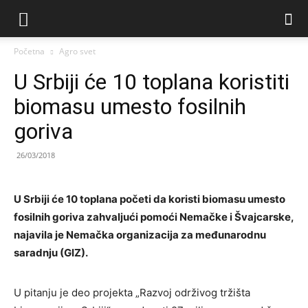
Početna
Agro svet
U Srbiji će 10 toplana koristiti
biomasu umesto fosilnih
goriva
26/03/2018
U Srbiji će 10 toplana početi da koristi biomasu umesto
fosilnih goriva zahvaljući pomoći Nemačke i Švajcarske,
najavila je Nemačka organizacija za međunarodnu
saradnju (GIZ).
U pitanju je deo projekta „Razvoj održivog tržišta