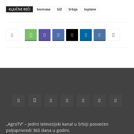
KLJUČNE REČI
biomasa
GIZ
Srbija
toplane
„AgroTV“ – jedini televizijski kanal u Srbiji posvećen
poljoprivredi 365 dana u godini.