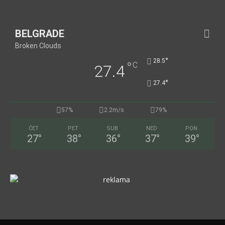
BELGRADE
Broken Clouds
°
28.5
°
C
27.4
°
27.4
57%
2.2m/s
79%
ČET
PET
SUB
NED
PON
27
°
38
°
36
°
37
°
39
°