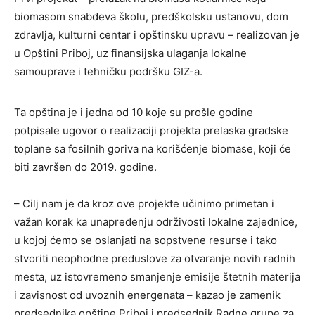
biomasom snabdeva školu, predškolsku ustanovu, dom
zdravlja, kulturni centar i opštinsku upravu – realizovan je
u Opštini Priboj, uz finansijska ulaganja lokalne
samouprave i tehničku podršku GIZ-a.
Ta opština je i jedna od 10 koje su prošle godine
potpisale ugovor o realizaciji projekta prelaska gradske
toplane sa fosilnih goriva na korišćenje biomase, koji će
biti završen do 2019. godine.
– Cilj nam je da kroz ove projekte učinimo primetan i
važan korak ka unapređenju održivosti lokalne zajednice,
u kojoj ćemo se oslanjati na sopstvene resurse i tako
stvoriti neophodne preduslove za otvaranje novih radnih
mesta, uz istovremeno smanjenje emisije štetnih materija
i zavisnost od uvoznih energenata – kazao je zamenik
predsednika opštine Priboj i predsednik Radne grupe za