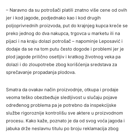
– Naravno da su potrošači platili znatno više cene od ovih
jer i kod jagode, podjednako kao i kod drugih
poljoprivrednih proizvoda, put do krajnjeg kupca kreće se
preko jednog do dva nakupca, trgovca u marketu ili na
pijaci i na kraju dolazi potrošač – napominje Leposavić i
dodaje da se na tom putu često dogode i problemi jer je
plod jagode prilično osetljiv i kratkog životnog veka pa
dolazi i do zloupotrebe zbog korišćenja sredstava za
sprečavanje propadanja plodova.
Smatra da ovakav način proizvodnje, otkupa i prodaje
veoma teško obezbeđuje sledljivost u slučaju pojave
određenog problema pa je potrebno da inspekcijske
službe rigoroznije kontrolišu sve aktere u proizvodnom
procesu. Kako kaže, poznato je da od svog voća jagoda i
jabuka drže neslavnu titulu po broju reklamacija zbog