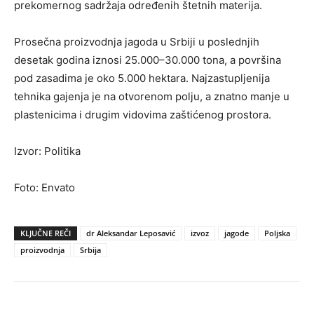
prekomernog sadržaja određenih štetnih materija.
Prosečna proizvodnja jagoda u Srbiji u poslednjih
desetak godina iznosi 25.000–30.000 tona, a površina
pod zasadima je oko 5.000 hektara. Najzastupljenija
tehnika gajenja je na otvorenom polju, a znatno manje u
plastenicima i drugim vidovima zaštićenog prostora.
Izvor: Politika
Foto: Envato
KLJUČNE REČI
dr Aleksandar Leposavić
izvoz
jagode
Poljska
proizvodnja
Srbija