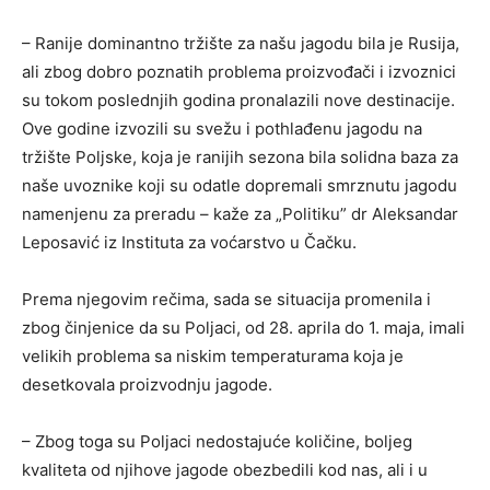
– Ranije dominantno tržište za našu jagodu bila je Rusija,
ali zbog dobro poznatih problema proizvođači i izvoznici
su tokom poslednjih godina pronalazili nove destinacije.
Ove godine izvozili su svežu i pothlađenu jagodu na
tržište Poljske, koja je ranijih sezona bila solidna baza za
naše uvoznike koji su odatle dopremali smrznutu jagodu
namenjenu za preradu – kaže za „Politiku” dr Aleksandar
Leposavić iz Instituta za voćarstvo u Čačku.
Prema njegovim rečima, sada se situacija promenila i
zbog činjenice da su Poljaci, od 28. aprila do 1. maja, imali
velikih problema sa niskim temperaturama koja je
desetkovala proizvodnju jagode.
– Zbog toga su Poljaci nedostajuće količine, boljeg
kvaliteta od njihove jagode obezbedili kod nas, ali i u