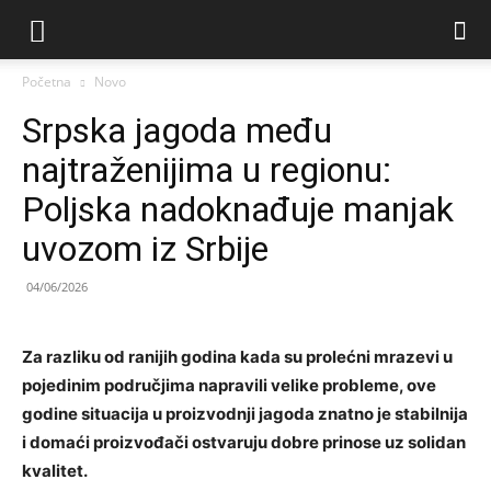
Početna
Novo
Srpska jagoda među
najtraženijima u regionu:
Poljska nadoknađuje manjak
uvozom iz Srbije
04/06/2026
Za razliku od ranijih godina kada su prolećni mrazevi u
pojedinim područjima napravili velike probleme, ove
godine situacija u proizvodnji jagoda znatno je stabilnija
i domaći proizvođači ostvaruju dobre prinose uz solidan
kvalitet.