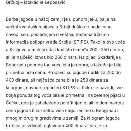
Grčkoj – istakao je Leposavić.
Berba jagode u našoj zemlji je u punom jeku, pa je na
većini kvantaških pijaca u Srbiji došlo do pada cena,
navodi se u poslednjem izveštaju Sistema tržišnih
informacija poljoprivrede Srbije (STIPS). Tako je ovo voće
u Kraljevu u maloprodaji koštalo između 200 i 250 dinara,
ali je najčešći iznos bio 250 dinara. Na pijaci Skadarlija u
Beogradu ponuda tog voća bila je dobra, a takođe je bila
primetna niža cena. Prodavci su jagode nudili za 250 do
400 dinara, ali najčešća cena bila je 250 dinara za
kilogram, navode reporteri STIPS-a. Kako se navodi, sve
bolja ponuda tog voća bila je primetna i na zelenoj pijaci u
Čačku, gde je zabeleženo pojeftinjenje, ali je dominantna
cena jagoda bila znatno viša nego recimo u Beogradu i
mnogim drugim gradovima u zemlji. Za kilogram jagoda
trebalo je izdvojiti uglavnom 400 dinara, što je za