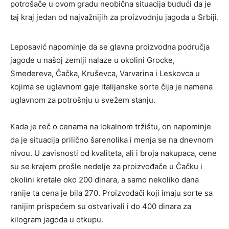
potrošače u ovom gradu neobična situacija budući da je
taj kraj jedan od najvažnijih za proizvodnju jagoda u Srbiji.
Leposavić napominje da se glavna proizvodna područja
jagode u našoj zemlji nalaze u okolini Grocke,
Smedereva, Čačka, Kruševca, Varvarina i Leskovca u
kojima se uglavnom gaje italijanske sorte čija je namena
uglavnom za potrošnju u svežem stanju.
Kada je reč o cenama na lokalnom tržištu, on napominje
da je situacija prilično šarenolika i menja se na dnevnom
nivou. U zavisnosti od kvaliteta, ali i broja nakupaca, cene
su se krajem prošle nedelje za proizvođače u Čačku i
okolini kretale oko 200 dinara, a samo nekoliko dana
ranije ta cena je bila 270. Proizvođači koji imaju sorte sa
ranijim prispećem su ostvarivali i do 400 dinara za
kilogram jagoda u otkupu.