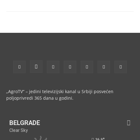
„AgroTV“ – jedini televizijski kanal u Srbiji posvećen
poljoprivredi 365 dana u godini.
BELGRADE
Clear Sky
°
36.9