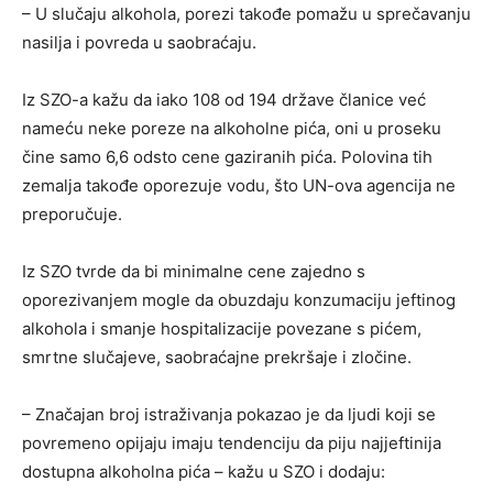
– U slučaju alkohola, porezi takođe pomažu u sprečavanju
nasilja i povreda u saobraćaju.
Iz SZO-a kažu da iako 108 od 194 države članice već
nameću neke poreze na alkoholne pića, oni u proseku
čine samo 6,6 odsto cene gaziranih pića. Polovina tih
zemalja takođe oporezuje vodu, što UN-ova agencija ne
preporučuje.
Iz SZO tvrde da bi minimalne cene zajedno s
oporezivanjem mogle da obuzdaju konzumaciju jeftinog
alkohola i smanje hospitalizacije povezane s pićem,
smrtne slučajeve, saobraćajne prekršaje i zločine.
– Značajan broj istraživanja pokazao je da ljudi koji se
povremeno opijaju imaju tendenciju da piju najjeftinija
dostupna alkoholna pića – kažu u SZO i dodaju: