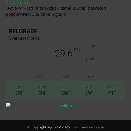
„AgroTV“ – jedini televizijski kanal u Srbiji posvećen
poljoprivredi 365 dana u godini.
BELGRADE
Overcast Clouds
°
30.8
°
C
29.6
°
29.6
51%
5m/s
92%
PET
SUB
NED
PON
UTO
29
°
34
°
36
°
39
°
41
°
© Copyright. Agro TV 2026. Sva prava zadržana.