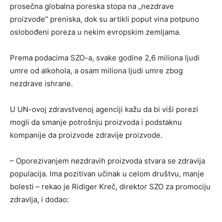
prosečna globalna poreska stopa na „nezdrave
proizvode” preniska, dok su artikli poput vina potpuno
oslobođeni poreza u nekim evropskim zemljama.
Prema podacima SZO-a, svake godine 2,6 miliona ljudi
umre od alkohola, a osam miliona ljudi umre zbog
nezdrave ishrane.
U UN-ovoj zdravstvenoj agenciji kažu da bi viši porezi
mogli da smanje potrošnju proizvoda i podstaknu
kompanije da proizvode zdravije proizvode.
– Oporezivanjem nezdravih proizvoda stvara se zdravija
populacija. Ima pozitivan učinak u celom društvu, manje
bolesti – rekao je Ridiger Kreč, direktor SZO za promociju
zdravlja, i dodao: