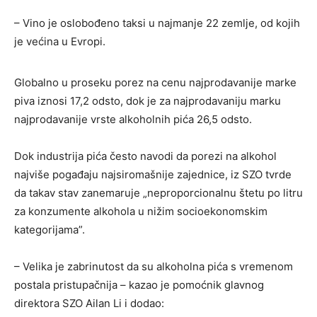
– Vino je oslobođeno taksi u najmanje 22 zemlje, od kojih
je većina u Evropi.
Globalno u proseku porez na cenu najprodavanije marke
piva iznosi 17,2 odsto, dok je za najprodavaniju marku
najprodavanije vrste alkoholnih pića 26,5 odsto.
Dok industrija pića često navodi da porezi na alkohol
najviše pogađaju najsiromašnije zajednice, iz SZO tvrde
da takav stav zanemaruje „neproporcionalnu štetu po litru
za konzumente alkohola u nižim socioekonomskim
kategorijama”.
– Velika je zabrinutost da su alkoholna pića s vremenom
postala pristupačnija – kazao je pomoćnik glavnog
direktora SZO Ailan Li i dodao: