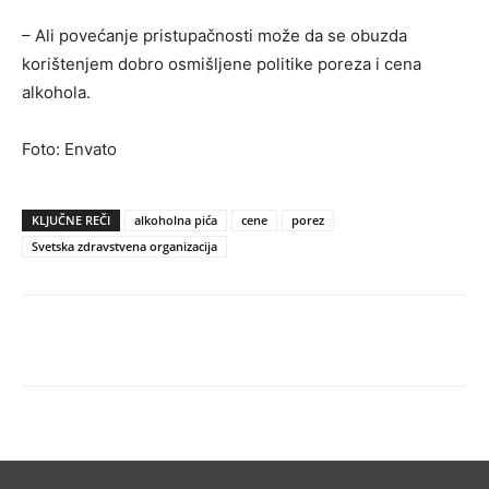
– Ali povećanje pristupačnosti može da se obuzda
korištenjem dobro osmišljene politike poreza i cena
alkohola.
Foto: Envato
KLJUČNE REČI
alkoholna pića
cene
porez
Svetska zdravstvena organizacija