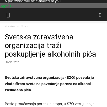
A password will be e-mailed to you.
Agro TV
Početna
Novo
Svetska zdravstvena
organizacija traži
poskupljenje alkoholnih pića
10/12/2023
Svetska zdravstvena organizacija (SZO) pozvala je
vlade širom sveta na povećanje poreza na alkohol i
zaslađena pića.
Posle proučavanja poreskih stopa, u SZO veruju da je