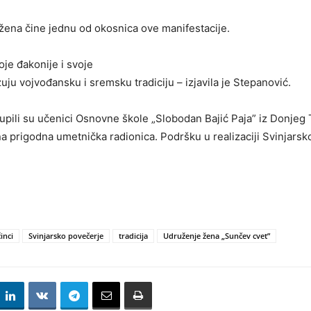
ena čine jednu od okosnica ove manifestacije.
oje đakonije i svoje
uju vojvođansku i sremsku tradiciju – izjavila je Stepanović.
li su učenici Osnovne škole „Slobodan Bajić Paja” iz Donjeg Tov
na prigodna umetnička radionica. Podršku u realizaciji Svinjars
inci
Svinjarsko povečerje
tradicija
Udruženje žena „Sunčev cvet”