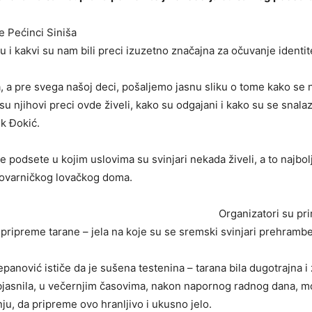
e Pećinci Siniša
su i kakvi su nam bili preci izuzetno značajna za očuvanje identit
 a pre svega našoj deci, pošaljemo jasnu sliku o tome kako se 
 njihovi preci ovde živeli, kako su odgajani i kako su se snalazi
ik Đokić.
 se podsete u kojim uslovima su svinjari nekada živeli, a to najbol
tovarničkog lovačkog doma.
Organizatori su pri
pripreme tarane – jela na koje su se sremski svinjari prehramben
nović ističe da je sušena testenina – tarana bila dugotrajna i 
objasnila, u večernjim časovima, nakon napornog radnog dana, mog
ju, da pripreme ovo hranljivo i ukusno jelo.