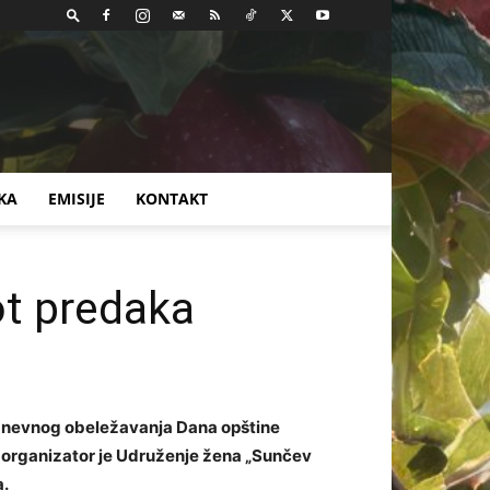
KA
EMISIJE
KONTAKT
ot predaka
odnevnog obeležavanja Dana opštine
 a organizator je Udruženje žena „Sunčev
a.