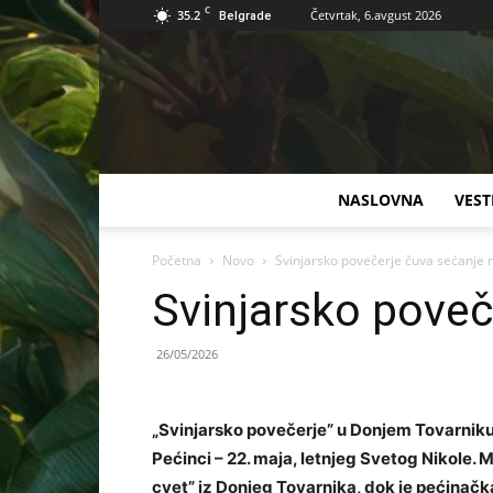
C
35.2
Četvrtak, 6.avgust 2026
Belgrade
NASLOVNA
VEST
Početna
Novo
Svinjarsko povečerje čuva sećanje 
Svinjarsko poveč
26/05/2026
„Svinjarsko povečerje” u Donjem Tovarnik
Pećinci – 22. maja, letnjeg Svetog Nikole.
cvet” iz Donjeg Tovarnika, dok je pećinač