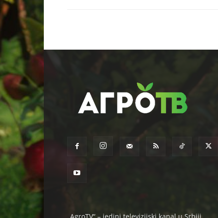
„AgroTV“ – jedini televizijski kanal u Srbiji