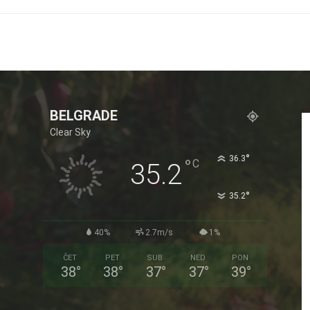
BELGRADE
Clear Sky
°
36.3
°
C
35.2
°
35.2
40%
2.7m/s
1%
ČET
PET
SUB
NED
PON
38
°
38
°
37
°
37
°
39
°