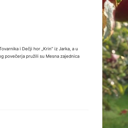
arnika i Dečji hor „Krin” iz Jarka, a u
kog povečerja pružili su Mesna zajednica