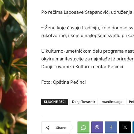
Po rečima Laposave Stepanović, udruženja ž
– Žene koje čuvaju tradiciju, koje donose sv
rukotvorine, i koje u najlepšem svetlu prikaz
U kulturno-umetničkom delu programa nastupi
okviru manifestacije za najmlađe je priređe
Donji Tovarnik i Kulturni centar Pećinci.
Foto: Opština Pećinci
KLJUČNE REČI
Donji Tovarnik
manifestacija
Peć
Share