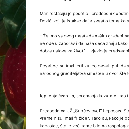
Manifestaciju je posetio i predsednik opštin
Đokić, koji je istakao da je svest o tome ko 
– Želimo sa ovog mesta da našim građanima,
ne ode u zaborav i da naša deca znaju kako su
dobre uslove za život” – izjavio je predsedn
Posetioci su imali priliku, po deveti put, da
narodnog graditeljstva smešten u dvorište 
topljenja čvaraka, spremanja kavurme, kao i 
Predsednica UŽ „Sunčev cvet” Leposava Stepa
vreme nisu imali frižider. Tako su, kako je 
kobasice, šta je već kome bilo na raspolagan