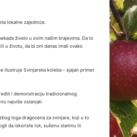
eta lokalne zajednice.
nekada živelo u ovim našim krajevima. Da to
li u životu, da bi oni danas imali ovako
je ilustruje Svinjarska koleba – sjajan primer
redili i demonstraciju tradicionalnog
o najviše oslanjali.
zbog toga dragocena za svinjare, koji u to
li da iskoriste luk, sušenu slaninu ili