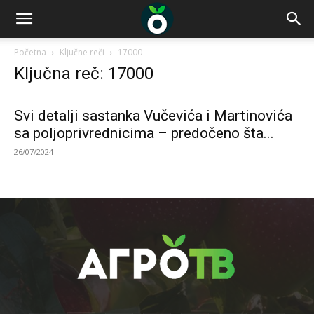
Početna
Ključne reči
17000
Ključna reč: 17000
Svi detalji sastanka Vučevića i Martinovića
sa poljoprivrednicima – predočeno šta...
26/07/2024