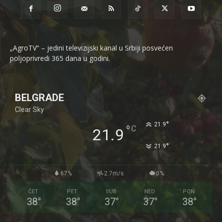
„AgroTV“ – jedini televizijski kanal u Srbiji posvećen
poljoprivredi 365 dana u godini.
BELGRADE
Clear Sky
°
21.9
°
C
21.9
°
21.9
67%
2.7m/s
0%
ČET
PET
SUB
NED
PON
38
°
38
°
37
°
37
°
38
°