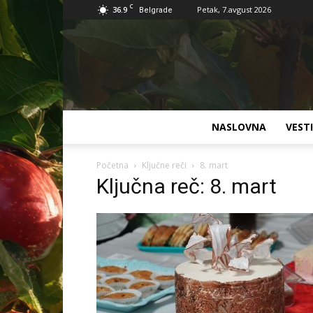
C
36.9
Petak, 7.avgust 2026
Belgrade
NASLOVNA
VESTI
Početna
Ključne reči
8. mart
Ključna reč: 8. mart