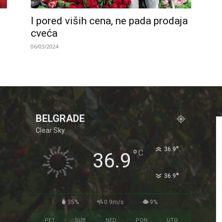
I pored viših cena, ne pada prodaja
cveća
06/03/2024
BELGRADE
Clear Sky
°
36.9
°
C
36.9
°
36.9
35%
0.9m/s
9%
PET
SUB
NED
PON
UTO