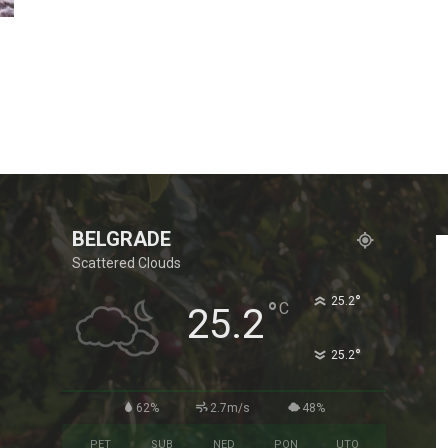
BELGRADE
Scattered Clouds
°
25.2
°
C
25.2
°
25.2
62%
2.7m/s
48%
PET
SUB
NED
PON
UTO