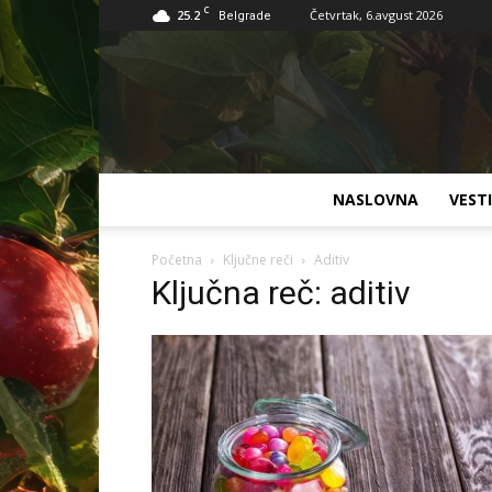
C
25.2
Četvrtak, 6.avgust 2026
Belgrade
NASLOVNA
VESTI
Početna
Ključne reči
Aditiv
Ključna reč: aditiv