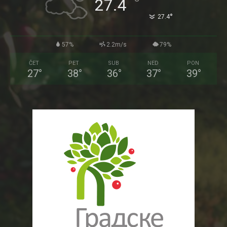
°
27.4
°
27.4
57%
2.2m/s
79%
ČET
PET
SUB
NED
PON
27
°
38
°
36
°
37
°
39
°