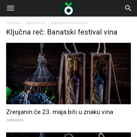
Početna
Ključne reči
Banatski festival vina
Ključna reč: Banatski festival vina
Zrenjanin će 23. maja biti u znaku vina
14/05/2026