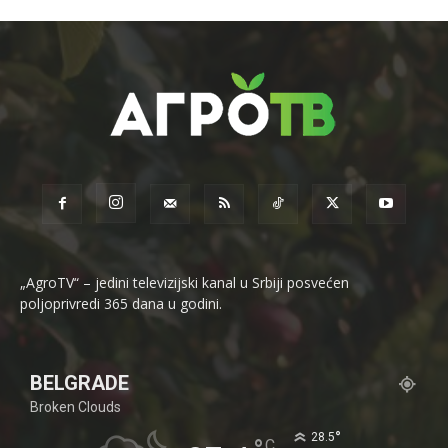
„AgroTV“ – jedini televizijski kanal u Srbiji posvećen
poljoprivredi 365 dana u godini.
BELGRADE
Broken Clouds
°
28.5
C