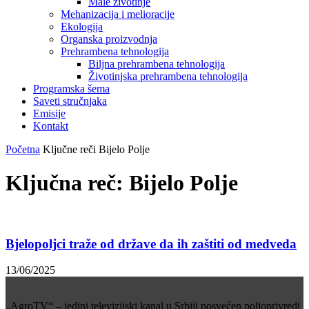
Male životinje
Mehanizacija i melioracije
Ekologija
Organska proizvodnja
Prehrambena tehnologija
Biljna prehrambena tehnologija
Životinjska prehrambena tehnologija
Programska šema
Saveti stručnjaka
Emisije
Kontakt
Početna
Ključne reči
Bijelo Polje
Ključna reč: Bijelo Polje
Bjelopoljci traže od države da ih zaštiti od medveda
13/06/2025
„AgroTV“ – jedini televizijski kanal u Srbiji posvećen poljoprivredi