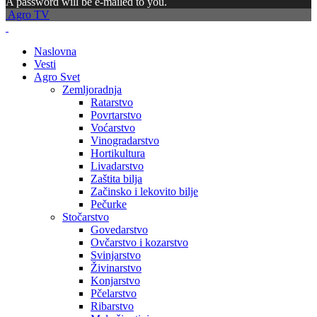
A password will be e-mailed to you.
Agro TV
Naslovna
Vesti
Agro Svet
Zemljoradnja
Ratarstvo
Povrtarstvo
Voćarstvo
Vinogradarstvo
Hortikultura
Livadarstvo
Zaštita bilja
Začinsko i lekovito bilje
Pečurke
Stočarstvo
Govedarstvo
Ovčarstvo i kozarstvo
Svinjarstvo
Živinarstvo
Konjarstvo
Pčelarstvo
Ribarstvo