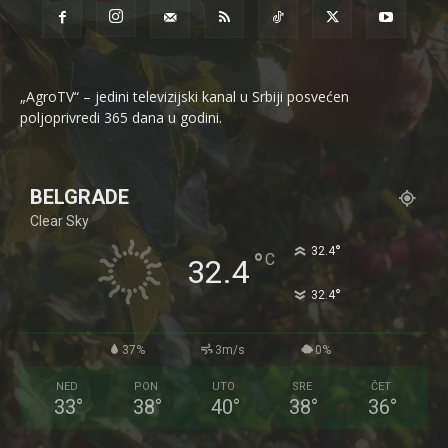
„AgroTV“ – jedini televizijski kanal u Srbiji posvećen
poljoprivredi 365 dana u godini.
BELGRADE
Clear Sky
°
32.4
°
C
32.4
°
32.4
37%
3m/s
0%
NED
PON
UTO
SRE
ČET
33
°
38
°
40
°
38
°
36
°