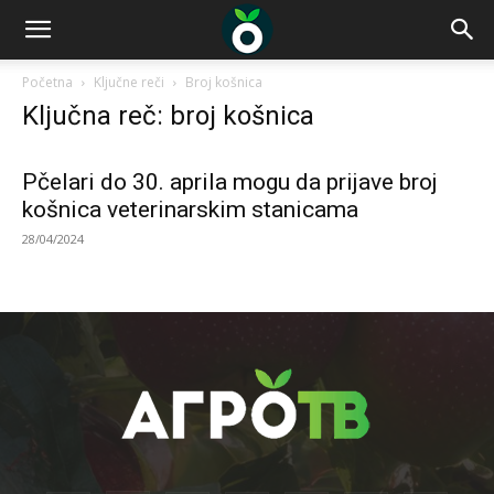
Početna
Ključne reči
Broj košnica
Ključna reč: broj košnica
Pčelari do 30. aprila mogu da prijave broj
košnica veterinarskim stanicama
28/04/2024