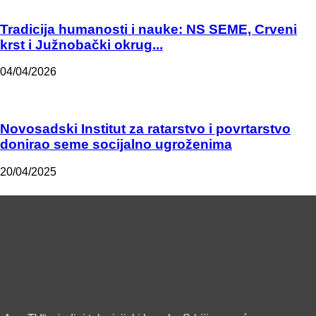
Tradicija humanosti i nauke: NS SEME, Crveni
krst i Južnobački okrug...
04/04/2026
Novosadski Institut za ratarstvo i povrtarstvo
donirao seme socijalno ugroženima
20/04/2025