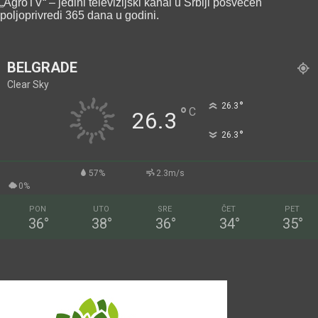
„AgroTV“ – jedini televizijski kanal u Srbiji posvećen
poljoprivredi 365 dana u godini.
BELGRADE
Clear Sky
°
26.3
°
C
26.3
°
26.3
57%
2.3m/s
0%
PON
UTO
SRE
ČET
PET
36
°
38
°
36
°
34
°
35
°