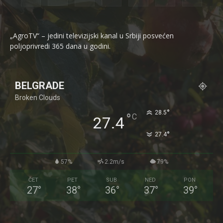
„AgroTV“ – jedini televizijski kanal u Srbiji posvećen
poljoprivredi 365 dana u godini.
BELGRADE
Broken Clouds
°
28.5
°
C
27.4
°
27.4
57%
2.2m/s
79%
ČET
PET
SUB
NED
PON
27
°
38
°
36
°
37
°
39
°