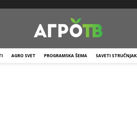
TI
AGRO SVET
PROGRAMSKA ŠEMA
SAVETI STRUČNJA
Agro
TV