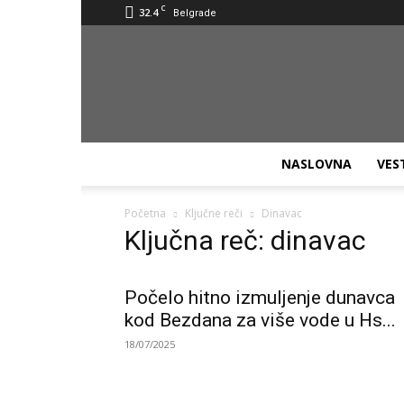
C
32.4
Belgrade
NASLOVNA
VES
Početna
Ključne reči
Dinavac
Ključna reč: dinavac
Počelo hitno izmuljenje dunavca
kod Bezdana za više vode u Hs...
18/07/2025