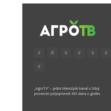
„AgroTV“ – jedini televizijski kanal u Srbiji
posvećen poljoprivredi 365 dana u godini.