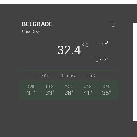
BELGRADE
Clear Sky
°
32.4
°
C
32.4
°
32.4
48%
4.8m/s
3%
SUB
NED
PON
UTO
SRE
31
°
33
°
38
°
41
°
36
°