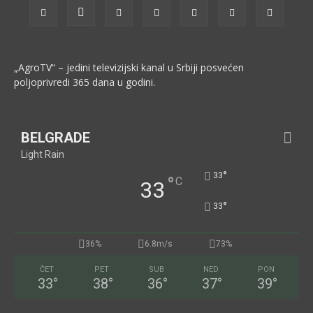
„AgroTV“ – jedini televizijski kanal u Srbiji posvećen
poljoprivredi 365 dana u godini.
BELGRADE
Light Rain
°
33
°
C
33
°
33
36%
6.8m/s
73%
ČET
PET
SUB
NED
PON
33
°
38
°
36
°
37
°
39
°