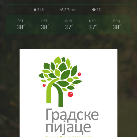
54%
2.7m/s
0%
ČET
PET
SUB
NED
PON
38
°
38
°
37
°
37
°
38
°