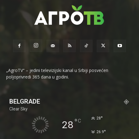
„AgroTV“ – jedini televizijski kanal u Srbiji posvećen
poljoprivredi 365 dana u godini.
BELGRADE
Clear Sky
°
28
°
C
28
°
26.9