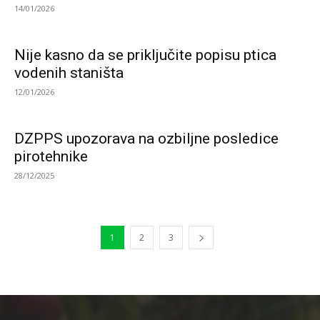
14/01/2026
Nije kasno da se priključite popisu ptica
vodenih staništa
12/01/2026
DZPPS upozorava na ozbiljne posledice
pirotehnike
28/12/2025
1
2
3