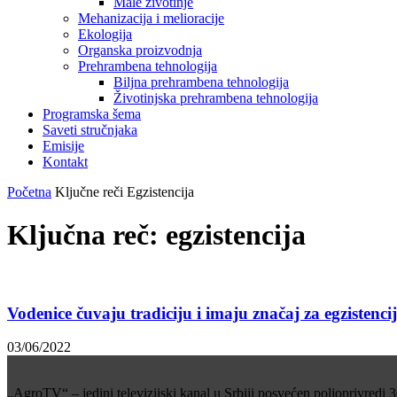
Male životinje
Mehanizacija i melioracije
Ekologija
Organska proizvodnja
Prehrambena tehnologija
Biljna prehrambena tehnologija
Životinjska prehrambena tehnologija
Programska šema
Saveti stručnjaka
Emisije
Kontakt
Početna
Ključne reči
Egzistencija
Ključna reč: egzistencija
Vodenice čuvaju tradiciju i imaju značaj za egzistencij
03/06/2022
„AgroTV“ – jedini televizijski kanal u Srbiji posvećen poljoprivredi 