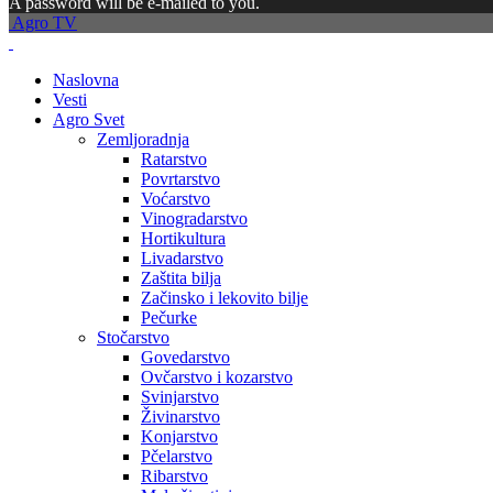
A password will be e-mailed to you.
Agro TV
Naslovna
Vesti
Agro Svet
Zemljoradnja
Ratarstvo
Povrtarstvo
Voćarstvo
Vinogradarstvo
Hortikultura
Livadarstvo
Zaštita bilja
Začinsko i lekovito bilje
Pečurke
Stočarstvo
Govedarstvo
Ovčarstvo i kozarstvo
Svinjarstvo
Živinarstvo
Konjarstvo
Pčelarstvo
Ribarstvo