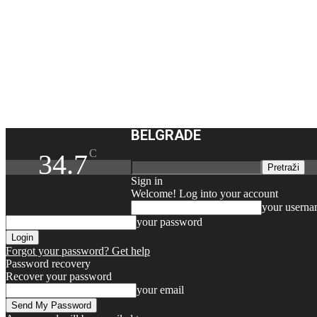
BELGRADE
C
34.7
Sign in
Welcome! Log into your account
your usern
your password
Forgot your password? Get help
Password recovery
Recover your password
your email