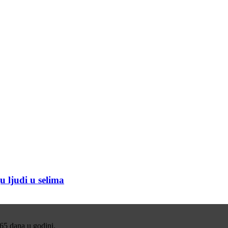
u ljudi u selima
365 dana u godini.