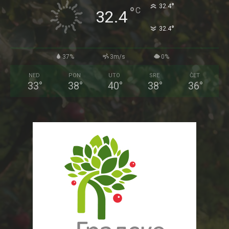
°
32.4
°
C
32.4
°
32.4
37%
3m/s
0%
NED
PON
UTO
SRE
ČET
33
°
38
°
40
°
38
°
36
°