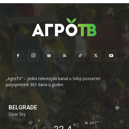
„AgroTV“ – jedini televizijski kanal u Srbiji posvećen
poljoprivredi 365 dana u godini.
BELGRADE
Clear Sky
°
24.1
°
C