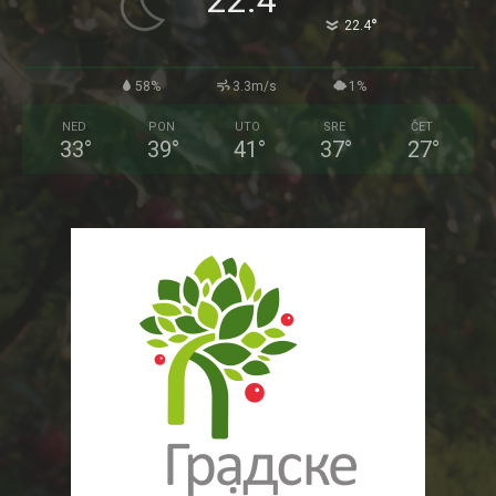
22.4
°
22.4
58%
3.3m/s
1%
NED
PON
UTO
SRE
ČET
33
°
39
°
41
°
37
°
27
°