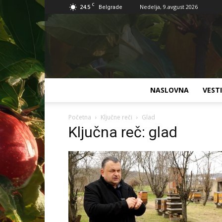
C
24.5
Nedelja, 9.avgust 2026
Belgrade
NASLOVNA
VESTI
Početna
Ključne reči
Glad
Ključna reč: glad