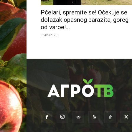
Pčelari, spremite se! Očekuje se
dolazak opasnog parazita, goreg
od varoe!...
02/05/2025