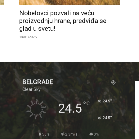
Nobelovci pozvali na veću
proizvodnju hrane, predviđa se
glad u svetu!
18/01/2025
BELGRADE
Clear Sky
°
24.5
°
C
24.5
°
24.5
50%
2.3m/s
0%